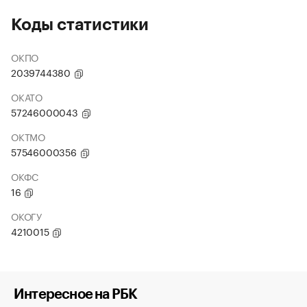
Коды статистики
ОКПО
2039744380
ОКАТО
57246000043
ОКТМО
57546000356
ОКФС
16
ОКОГУ
4210015
Интересное на РБК