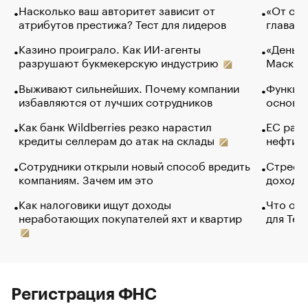
Насколько ваш авторитет зависит от
«От спо
атрибутов престижа? Тест для лидеров
глава к
Казино проиграло. Как ИИ-агенты
«Деньги
разрушают букмекерскую индустрию
Маск в 
Выживают сильнейших. Почему компании
Функции
избавляются от лучших сотрудников
основ э
Как банк Wildberries резко нарастил
ЕС раз
кредиты селлерам до атак на склады
нефти —
Сотрудники открыли новый способ вредить
Стресс 
компаниям. Зачем им это
доходов
Как налоговики ищут доходы
Что обв
неработающих покупателей яхт и квартир
для Tel
Регистрация ФНС