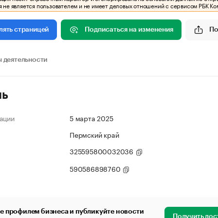
 не является пользователем и не имеет деловых отношений с сервисом РБК Ко
Подписаться на изменения
По
лять страницей
 деятельности
ль
ации
5 марта 2025
Пермский край
325595800032036
590586898760
е профилем бизнеса и публикуйте новости
Получить дос