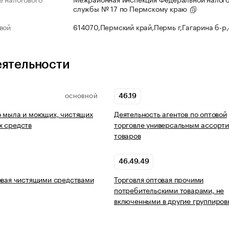
службы № 17 по Пермскому краю
вой
614070,Пермский край,Пермь г,Гагарина б-р
еятельности
46.19
ОСНОВНОЙ
 мыла и моющих, чистящих
Деятельность агентов по оптовой
х средств
торговле универсальным ассорт
товаров
46.49.49
овая чистящими средствами
Торговля оптовая прочими
потребительскими товарами, не
включенными в другие группиров