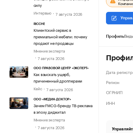
Компания
силу
Интервью
7 августа 2026
Управ
RICCHE
Клиентский сервис в
премиальной мебели: почему
Профиль
Виды
продают не продавцы
Мнение эксперта
Профи
7 августа 2026
ООО ПРАВОВОЙ ЦЕНТР «ЭКСПЕРТ»
Дата регистр
Как взыскать ущерб,
причиненный дропперами
Регион
Кейс
7 августа 2026
ОГРНИП
ООО «МЕДИА-ДОКТОР»
ИНН
Зачем FMCG-бренду ТВ-реклама
в эпоху диджитал
Мнение эксперта
7 августа 2026
Управляйт