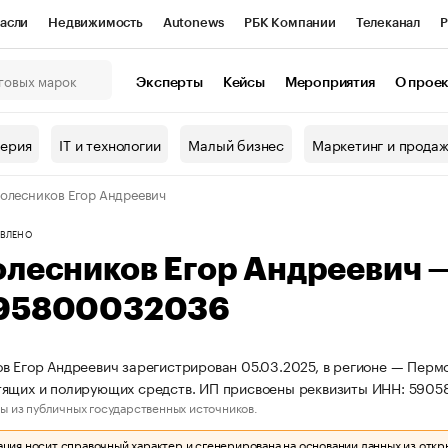
асли
Недвижимость
Autonews
РБК Компании
Телеканал
Р
К Курсы
РБК Life
Тренды
Визионеры
Национальные проекты
Эксперты
Кейсы
Мероприятия
О прое
онный клуб
Исследования
Кредитные рейтинги
Франшизы
Г
терия
IT и технологии
Малый бизнес
Маркетинг и прода
Проверка контрагентов
Политика
Экономика
Бизнес
олесников Егор Андреевич
ы
ВЛЕНО
олесников Егор Андреевич 
95800032036
в Егор Андреевич зарегистрирован 05.03.2025, в регионе — Пермс
тящих и полирующих средств. ИП присвоены реквизиты ИНН: 59
ы из публичных государственных источников.
ия носит справочный характер и сгенерирована на основании данных из откр