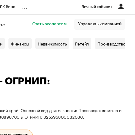
...
БК Вино
Личный кабинет
Стать экспертом
Управлять компанией
кте
азета
жи
Финансы
Недвижимость
Ретейл
Производство
— ОГРНИП:
кий край. Основной вид деятельности: Производство мыла и
0586898760 и ОГРНИП: 325595800032036.
ытых источников.