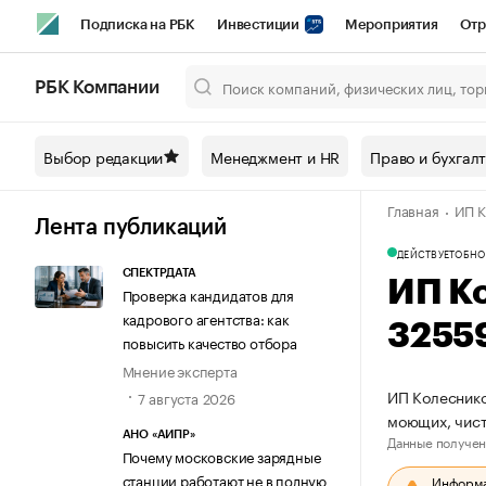
Подписка на РБК
Инвестиции
Мероприятия
Отр
Спорт
Школа управления РБК
РБК Образование
РБ
РБК Компании
Город
Стиль
Крипто
РБК Бизнес-среда
Дискусси
Выбор редакции
Менеджмент и HR
Право и бухгал
Спецпроекты СПб
Конференции СПб
Спецпроекты
Главная
ИП К
Технологии и медиа
Финансы
Рынок наличной валют
Лента публикаций
ДЕЙСТВУЕТ
ОБНО
СПЕКТРДАТА
ИП К
Проверка кандидатов для
кадрового агентства: как
3255
повысить качество отбора
Мнение эксперта
ИП Колеснико
7 августа 2026
моющих, чис
АНО «АИПР»
Данные получен
Почему московские зарядные
станции работают не в полную
Информац