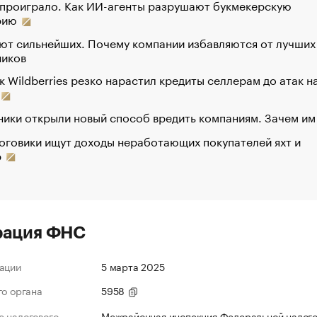
 проиграло. Как ИИ-агенты разрушают букмекерскую
рию
ют сильнейших. Почему компании избавляются от лучших
ников
к Wildberries резко нарастил кредиты селлерам до атак н
ики открыли новый способ вредить компаниям. Зачем им
оговики ищут доходы неработающих покупателей яхт и
р
рация ФНС
ации
5 марта 2025
го органа
5958
 налогового
Межрайонная инспекция Федеральной налог