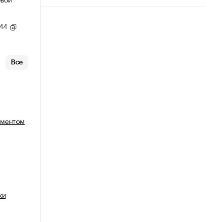
,44
Все
иментом
ки