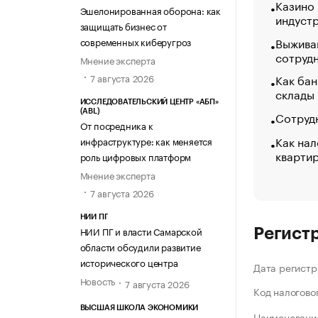
Казино
Эшелонированная оборона: как
индуст
защищать бизнес от
Выжива
современных киберугроз
сотруд
Мнение эксперта
Как бан
7 августа 2026
склады
ИССЛЕДОВАТЕЛЬСКИЙ ЦЕНТР «АБП»
(ABL)
Сотрудн
От посредника к
Как нал
инфраструктуре: как меняется
кварти
роль цифровых платформ
Мнение эксперта
7 августа 2026
НИИ ПГ
НИИ ПГ и власти Самарской
Регист
области обсудили развитие
исторического центра
Дата регистр
Новость
7 августа 2026
Код налогово
ВЫСШАЯ ШКОЛА ЭКОНОМИКИ
Наименование