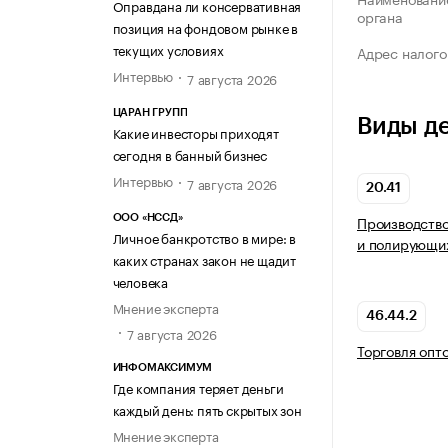
Оправдана ли консервативная
органа
позиция на фондовом рынке в
текущих условиях
Адрес налого
Интервью
7 августа 2026
ЦАРАН ГРУПП
Виды д
Какие инвесторы приходят
сегодня в банный бизнес
Интервью
7 августа 2026
20.41
Производство
ООО «НССД»
Личное банкротство в мире: в
и полирующи
каких странах закон не щадит
человека
Мнение эксперта
46.44.2
7 августа 2026
Торговля опт
ИНФОМАКСИМУМ
Где компания теряет деньги
каждый день: пять скрытых зон
Мнение эксперта