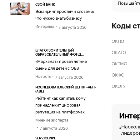
Повышайте
СВОЙ БАНК
Эквайринг простыми словами:
что нужно знать бизнесу
Коды с
Интервью
7 августа 2026
ОКПО
ОКАТО
БЛАГОТВОРИТЕЛЬНЫЙ
ОБРАЗОВАТЕЛЬНЫЙ ФОНД
«МАРХАМАТ»
«Мархамат» провел летние
ОКТМО
смены для детей с ОВЗ
ОКФС
Новость
7 августа 2026
ОКОГУ
ИССЛЕДОВАТЕЛЬСКИЙ ЦЕНТР «АБП»
(ABL)
Рейтинг как капитал: кому
принадлежит цифровая
репутация на платформах
Интер
Мнение эксперта
Насколь
7 августа 2026
лидеро
SERVICEPIPE