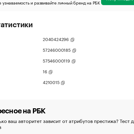
 узнаваемость и развивайте личный бренд на РБК
татистики
2040424296
57246000185
57546000119
16
4210015
есное на РБК
ко ваш авторитет зависит от атрибутов престижа? Тест д
в