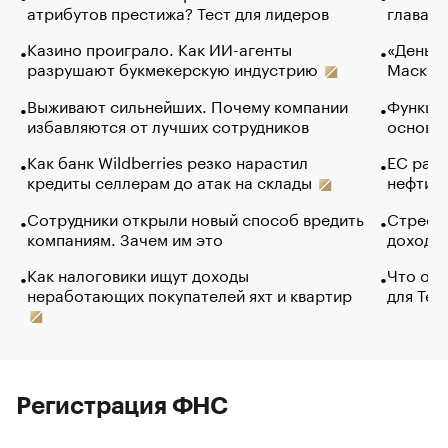
атрибутов престижа? Тест для лидеров
глава к
Казино проиграло. Как ИИ-агенты
«Деньги
разрушают букмекерскую индустрию
Маск в 
Выживают сильнейших. Почему компании
Функции
избавляются от лучших сотрудников
основ э
Как банк Wildberries резко нарастил
ЕС раз
кредиты селлерам до атак на склады
нефти —
Сотрудники открыли новый способ вредить
Стресс 
компаниям. Зачем им это
доходов
Как налоговики ищут доходы
Что обв
неработающих покупателей яхт и квартир
для Tel
Регистрация ФНС