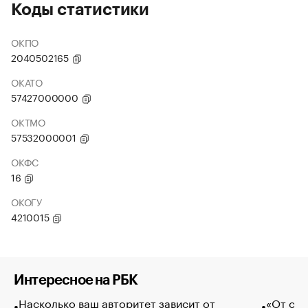
Коды статистики
ОКПО
2040502165
ОКАТО
57427000000
ОКТМО
57532000001
ОКФС
16
ОКОГУ
4210015
Интересное на РБК
Насколько ваш авторитет зависит от
«От спо