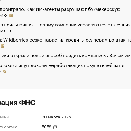
 проиграло. Как ИИ-агенты разрушают букмекерскую
рию
ют сильнейших. Почему компании избавляются от лучших
ников
к Wildberries резко нарастил кредиты селлерам до атак н
ики открыли новый способ вредить компаниям. Зачем им
оговики ищут доходы неработающих покупателей яхт и
р
рация ФНС
ации
20 марта 2025
го органа
5958