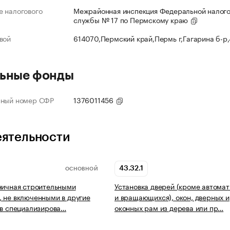
 налогового
Межрайонная инспекция Федеральной налог
службы № 17 по Пермскому краю
вой
614070,Пермский край,Пермь г,Гагарина б-р
ьные фонды
нный номер СФР
1376011456
еятельности
43.32.1
ОСНОВНОЙ
ничная строительными
Установка дверей (кроме автома
 не включенными в другие
и вращающихся), окон, дверных и
 в специализирова…
оконных рам из дерева или пр…