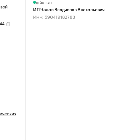
ДЕЙСТВУЕТ
овой
ИП Чалов Владислав Анатольевич
ИНН: 590419182783
,44
тических