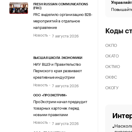
Управляйт
FRESH RUSSIAN COMMUNICATIONS
Повышайте
(FRC)
FRC выделило организацию B2B-
мероприятий в отдельное
направление
Коды с
Новость
7 августа 2026
ОКПО
ОКАТО
ВЫСШАЯ ШКОЛА ЭКОНОМИКИ
НИУ ВШЭ и Правительство
ОКТМО
Пермского края развивают
ОКФС
креативные индустрии
Новость
7 августа 2026
ОКОГУ
ООО «ПРОЭКСТРИМ»
ПроЭкстрим начал предаудит
товарных карточек перед
новыми правилами
Интер
Новость
7 августа 2026
Насколь
лидеро