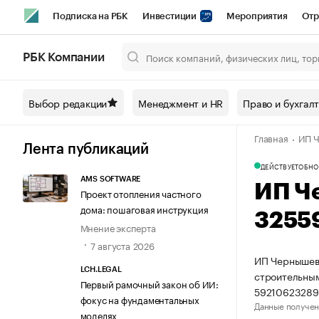
Подписка на РБК
Инвестиции
Мероприятия
Отр
Спорт
Школа управления РБК
РБК Образование
РБ
РБК Компании
Город
Стиль
Крипто
РБК Бизнес-среда
Дискусси
Выбор редакции
Менеджмент и HR
Право и бухгал
Спецпроекты СПб
Конференции СПб
Спецпроекты
Главная
ИП 
Технологии и медиа
Финансы
Рынок наличной валют
Лента публикаций
ДЕЙСТВУЕТ
ОБНО
AMS SOFTWARE
ИП Ч
Проект отопления частного
дома: пошаговая инструкция
3255
Мнение эксперта
7 августа 2026
ИП Чернышев 
LCH.LEGAL
строительным
Первый рамочный закон об ИИ:
59210623289
фокус на фундаментальных
Данные получен
моделях