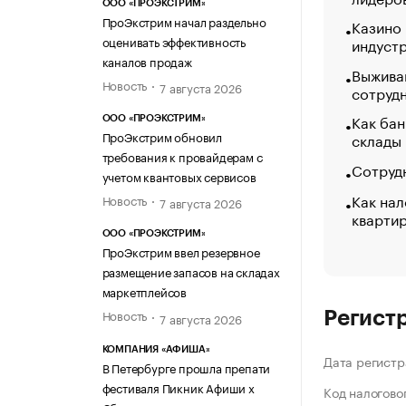
ООО «ПРОЭКСТРИМ»
ПроЭкстрим начал раздельно
Казино
оценивать эффективность
индуст
каналов продаж
Выжива
Новость
7 августа 2026
сотруд
Как бан
ООО «ПРОЭКСТРИМ»
ПроЭкстрим обновил
склады
требования к провайдерам с
Сотрудн
учетом квантовых сервисов
Как нал
Новость
7 августа 2026
кварти
ООО «ПРОЭКСТРИМ»
ПроЭкстрим ввел резервное
размещение запасов на складах
маркетплейсов
Новость
Регист
7 августа 2026
КОМПАНИЯ «АФИША»
Дата регистр
В Петербурге прошла препати
фестиваля Пикник Афиши х
Код налогово