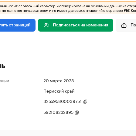
ия носит справочный характер и сгенерирована на основании данных из откр
 не является пользователем и не имеет деловых отношений с сервисом РБК Ко
Подписаться на изменения
По
лять страницей
ль
ации
20 марта 2025
Пермский край
325595800039751
592106232895