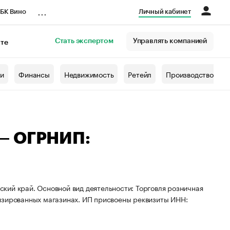
...
БК Вино
Личный кабинет
Стать экспертом
Управлять компанией
кте
азета
жи
Финансы
Недвижимость
Ретейл
Производство
 — ОГРНИП:
кий край. Основной вид деятельности: Торговля розничная
изированных магазинах. ИП присвоены реквизиты ИНН: