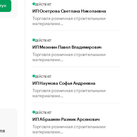
ДЕЙСТВУЕТ
туп
ИП Осетрова Светлана Николаевна
Торговля розничная строительными
материалами...
ДЕЙСТВУЕТ
ИП Мезенин Павел Владимирович
Торговля розничная строительными
материалами...
ДЕЙСТВУЕТ
ИП Наумова Софья Андреевна
Торговля розничная строительными
материалами...
ДЕЙСТВУЕТ
ИП Абраамян Размик Арсенович
Торговля розничная строительными
ля
«От спорта тело стареет иначе». Как живет глава ко
материалами...
создавшей GTA