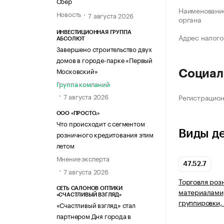
Сбер
Наименование
Новость
7 августа 2026
органа
ИНВЕСТИЦИОННАЯ ГРУППА
Адрес налого
АБСОЛЮТ
Завершено строительство двух
домов в городе-парке «Первый
Московский»
Социал
Группа компаний
7 августа 2026
Регистрацио
ООО «ПРОСТО.»
Что происходит с сегментом
Виды д
розничного кредитования этим
летом
Мнение эксперта
47.52.7
7 августа 2026
Торговля роз
СЕТЬ САЛОНОВ ОПТИКИ
материалами,
«СЧАСТЛИВЫЙ ВЗГЛЯД»
группировки,
«Счастливый взгляд» стал
партнером Дня города в