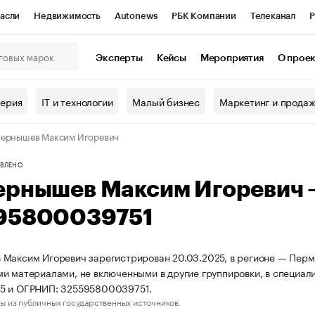
асли
Недвижимость
Autonews
РБК Компании
Телеканал
Р
К Курсы
РБК Life
Тренды
Визионеры
Национальные проекты
Эксперты
Кейсы
Мероприятия
О прое
онный клуб
Исследования
Кредитные рейтинги
Франшизы
Г
терия
IT и технологии
Малый бизнес
Маркетинг и прода
Проверка контрагентов
Политика
Экономика
Бизнес
Чернышев Максим Игоревич
ы
ВЛЕНО
ернышев Максим Игоревич
95800039751
Максим Игоревич зарегистрирован 20.03.2025, в регионе — Пермс
и материалами, не включенными в другие группировки, в специал
5 и ОГРНИП: 325595800039751.
ы из публичных государственных источников.