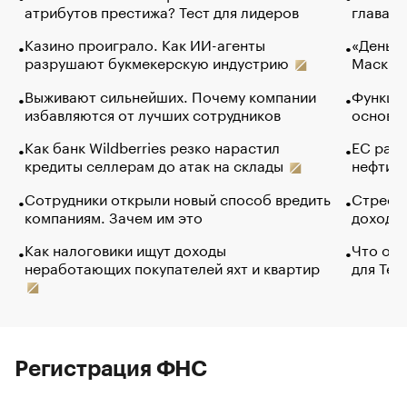
атрибутов престижа? Тест для лидеров
глава к
Казино проиграло. Как ИИ-агенты
«Деньги
разрушают букмекерскую индустрию
Маск в 
Выживают сильнейших. Почему компании
Функции
избавляются от лучших сотрудников
основ э
Как банк Wildberries резко нарастил
ЕС раз
кредиты селлерам до атак на склады
нефти —
Сотрудники открыли новый способ вредить
Стресс 
компаниям. Зачем им это
доходов
Как налоговики ищут доходы
Что обв
неработающих покупателей яхт и квартир
для Tel
Регистрация ФНС