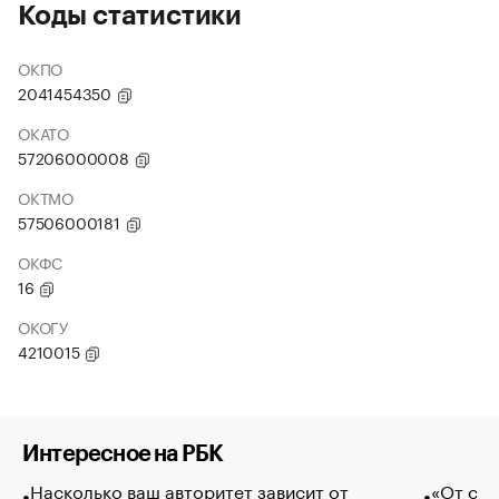
Коды статистики
ОКПО
2041454350
ОКАТО
57206000008
ОКТМО
57506000181
ОКФС
16
ОКОГУ
4210015
Интересное на РБК
Насколько ваш авторитет зависит от
«От спо