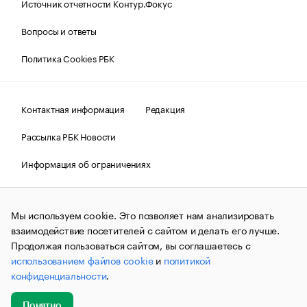
Источник отчетности Контур.Фокус
Вопросы и ответы
Политика Cookies РБК
Контактная информация
Редакция
Рассылка РБК Новости
Информация об ограничениях
Правовая информация
О соблюдении авторских прав
Мы используем cookie. Это позволяет нам анализировать
© АО «РОСБИЗНЕСКОНСАЛТИНГ»,
1995–2026.
Сообщения
и материалы информационного агентства «РБК»
взаимодействие посетителей с сайтом и делать его лучше.
(зарегистрировано Федеральной службой по надзору в сфере
Продолжая пользоваться сайтом, вы соглашаетесь с
связи, информационных технологий и массовых
использованием файлов cookie
и
политикой
коммуникаций (Роскомнадзор) 09.12.2015 за номером ИА
№ФС77-63848) сопровождаются пометкой «РБК». Отдельные
конфиденциальности
.
публикации могут содержать информацию,
не предназначенную для пользователей
до 18 лет.
companycardsfeedback@rbc.ru
Понятно