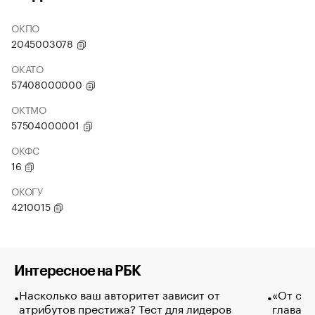
ОКПО
2045003078
ОКАТО
57408000000
ОКТМО
57504000001
ОКФС
16
ОКОГУ
4210015
Интересное на РБК
Насколько ваш авторитет зависит от
«От спо
атрибутов престижа? Тест для лидеров
глава к