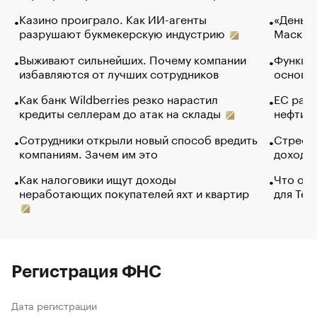
Казино проиграло. Как ИИ-агенты
«Деньги
разрушают букмекерскую индустрию
Маск в 
Выживают сильнейших. Почему компании
Функции
избавляются от лучших сотрудников
основ э
Как банк Wildberries резко нарастил
ЕС раз
кредиты селлерам до атак на склады
нефти —
Сотрудники открыли новый способ вредить
Стресс 
компаниям. Зачем им это
доходов
Как налоговики ищут доходы
Что обв
неработающих покупателей яхт и квартир
для Tel
Регистрация ФНС
Дата регистрации