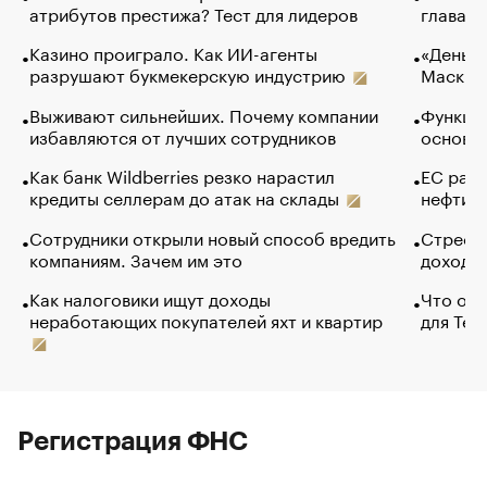
атрибутов престижа? Тест для лидеров
глава к
Казино проиграло. Как ИИ-агенты
«Деньги
разрушают букмекерскую индустрию
Маск в 
Выживают сильнейших. Почему компании
Функции
избавляются от лучших сотрудников
основ э
Как банк Wildberries резко нарастил
ЕС раз
кредиты селлерам до атак на склады
нефти —
Сотрудники открыли новый способ вредить
Стресс 
компаниям. Зачем им это
доходов
Как налоговики ищут доходы
Что обв
неработающих покупателей яхт и квартир
для Tel
Регистрация ФНС