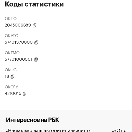
Коды статистики
ОКПО
2045006689
ОКАТО
57401370000
ОКТМО
57701000001
ОКФС
16
ОКОГУ
4210015
Интересное на РБК
Насколько ваш авторитет зависит от
«От спо