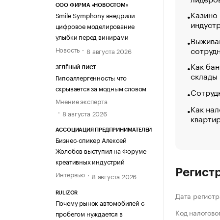
ООО ФИРМА «НОВОСТОМ»
Казино
Smile Symphony внедрили
индуст
цифровое моделирование
улыбки перед винирами
Выжива
сотруд
Новость
8 августа 2026
Как бан
ЗЕЛЁНЫЙ ЛИСТ
склады
Гипоаллергенность: что
скрывается за модным словом
Сотрудн
Мнение эксперта
Как нал
8 августа 2026
кварти
АССОЦИАЦИЯ ПРЕДПРИНИМАТЕЛЕЙ
Бизнес-спикер Алексей
Жолобов выступил на Форуме
креативных индустрий
Регист
Интервью
8 августа 2026
RULIZOR
Дата регистр
Почему рынок автомобилей с
Код налогово
пробегом нуждается в