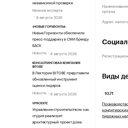
независимой проверке
Наименование
Мнение эксперта
органа
8 августа 2026
Адрес налого
«НОВЫЕ ГОРИЗОНТЫ»
Новые Горизонты обеспечили
пресс-поддержку в СМИ бренду
Социал
БАСК
Новость
8 августа 2026
Регистрацио
КОНСАЛТИНГОВАЯ КОМПАНИЯ
BITOBE
В Лектории BITOBE представили
Виды д
обновленный инструмент
оценки лидеров
Новость
8 августа 2026
10.71
Производство
VPROEKTE
Управление строительством: как
кондитерских
студия реализует
пирожных нед
архитектурный проект дома