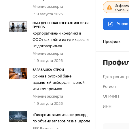
Информац
Мнение эксперта
Компания
9 августа 2026
ОБЪЕДИНЕННАЯ КОНСАЛТИНГОВАЯ
Управ
ГРУППА
Корпоративный конфликт в
ООО: как выйти из тупика, если
Профиль
не договориться
Мнение эксперта
9 августа 2026
Профи
БАРАБАШКА-СТРОЙ
Осина в русской бане:
Дата регистр
идеальный выбор для парной
Регион
или компромисс
ОГРНИП
Мнение эксперта
9 августа 2026
ИНН
«Газпром» заметил антирекорд
по объему запасов газа в Европе
РБК Бизнес
8 августа