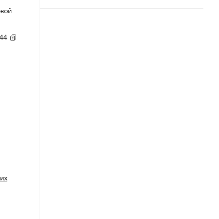
овой
,44
их