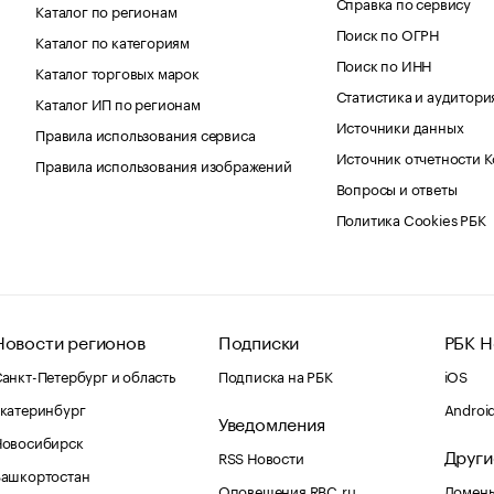
Справка по сервису
Каталог по регионам
Поиск по ОГРН
Каталог по категориям
Поиск по ИНН
Каталог торговых марок
Статистика и аудитори
Каталог ИП по регионам
Источники данных
Правила использования сервиса
Источник отчетности 
Правила использования изображений
Вопросы и ответы
Политика Cookies РБК
Новости регионов
Подписки
РБК Н
анкт-Петербург и область
Подписка на РБК
iOS
катеринбург
Androi
Уведомления
Новосибирск
Други
RSS Новости
Башкортостан
Оповещения RBC.ru
Домены