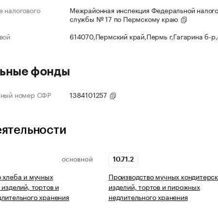
 налогового
Межрайонная инспекция Федеральной налог
службы № 17 по Пермскому краю
вой
614070,Пермский край,Пермь г,Гагарина б-р
ьные фонды
нный номер СФР
1384101257
еятельности
10.71.2
ОСНОВНОЙ
 хлеба и мучных
Производство мучных кондитерск
 изделий, тортов и
изделий, тортов и пирожных
лительного хранения
недлительного хранения