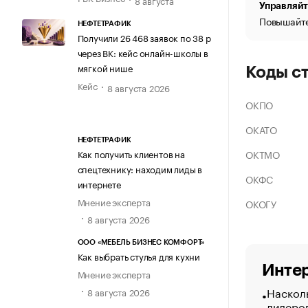
Управляйт
Повышайте
НЕФТЕТРАФИК
Получили 26 468 заявок по 38 р
через ВК: кейс онлайн-школы в
мягкой нише
Коды с
Кейс
8 августа 2026
ОКПО
ОКАТО
НЕФТЕТРАФИК
ОКТМО
Как получить клиентов на
спецтехнику: находим лиды в
ОКФС
интернете
Мнение эксперта
ОКОГУ
8 августа 2026
ООО «МЕБЕЛЬ БИЗНЕС КОМФОРТ»
Как выбрать стулья для кухни
Интер
Мнение эксперта
Насколь
8 августа 2026
лидеро