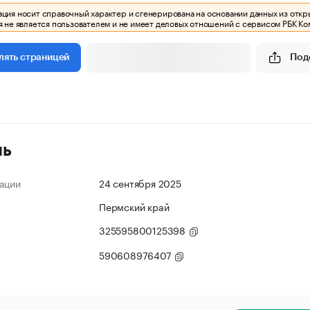
ия носит справочный характер и сгенерирована на основании данных из откр
 не является пользователем и не имеет деловых отношений с сервисом РБК Ко
Под
лять страницей
ль
ации
24 сентября 2025
Пермский край
325595800125398
590608976407