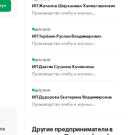
туп
ИП Жалалов Шерханжан Халматжанович
Производство хлеба и мучных...
ДЕЙСТВУЕТ
ИП Терёхин Руслан Владимирович
Производство хлеба и мучных...
ДЕЙСТВУЕТ
ИП Давтян Сусанна Хачиковна
Производство хлеба и мучных...
ДЕЙСТВУЕТ
ИП Дудорова Екатерина Владимировна
Производство хлеба и мучных...
ля
«От спорта тело стареет иначе». Как живет глава ко
Другие предприниматели в
создавшей GTA