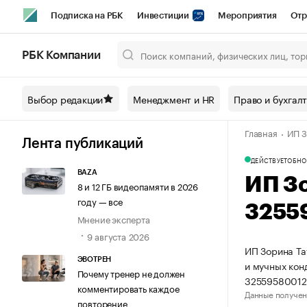
Подписка на РБК
Инвестиции
Мероприятия
Отр
Спорт
Школа управления РБК
РБК Образование
РБ
РБК Компании
Город
Стиль
Крипто
РБК Бизнес-среда
Дискусси
Выбор редакции
Менеджмент и HR
Право и бухгал
Спецпроекты СПб
Конференции СПб
Спецпроекты
Главная
ИП З
Технологии и медиа
Финансы
Рынок наличной валют
Лента публикаций
ДЕЙСТВУЕТ
ОБНО
BAZA
ИП З
8 и 12 ГБ видеопамяти в 2026
году — все
3255
Мнение эксперта
9 августа 2026
ИП Зорина Та
ЭВОТРЕН
и мучных кон
Почему тренер не должен
32559580012
комментировать каждое
Данные получен
повторение