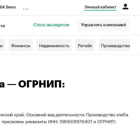
...
БК Вино
Личный кабинет
Стать экспертом
Управлять компанией
кте
азета
жи
Финансы
Недвижимость
Ретейл
Производство
на — ОГРНИП:
мский край. Основной вид деятельности: Производство хлеба
 ИП присвоены реквизиты ИНН: 590608976407 и ОГРНИП: