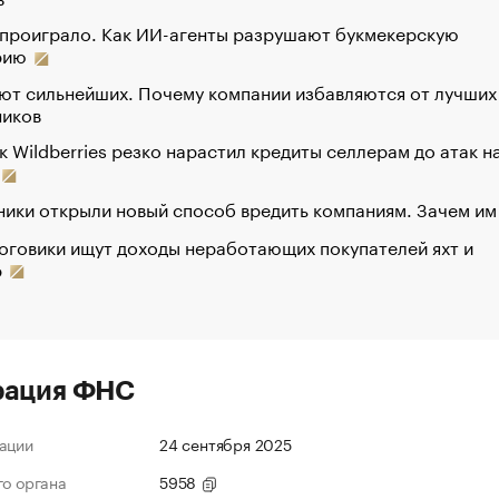
 проиграло. Как ИИ-агенты разрушают букмекерскую
рию
ют сильнейших. Почему компании избавляются от лучших
ников
к Wildberries резко нарастил кредиты селлерам до атак н
ики открыли новый способ вредить компаниям. Зачем им
оговики ищут доходы неработающих покупателей яхт и
р
рация ФНС
ации
24 сентября 2025
го органа
5958