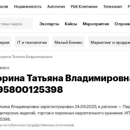
асли
Недвижимость
Autonews
РБК Компании
Телеканал
Р
К Курсы
РБК Life
Тренды
Визионеры
Национальные проекты
Эксперты
Кейсы
Мероприятия
О прое
онный клуб
Исследования
Кредитные рейтинги
Франшизы
Г
терия
IT и технологии
Малый бизнес
Маркетинг и прода
Проверка контрагентов
Политика
Экономика
Бизнес
орина Татьяна Владимировна
ы
ВЛЕНО
орина Татьяна Владимиров
95800125398
тьяна Владимировна зарегистрирован 24.09.2025, в регионе — Пер
дитерских изделий, тортов и пирожных недлительного хранения.
5398.
ы из публичных государственных источников.