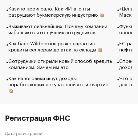
Казино проиграло. Как ИИ-агенты
«Деньги
разрушают букмекерскую индустрию
Маск в 
Выживают сильнейших. Почему компании
Функции
избавляются от лучших сотрудников
основ э
Как банк Wildberries резко нарастил
ЕС раз
кредиты селлерам до атак на склады
нефти —
Сотрудники открыли новый способ вредить
Стресс 
компаниям. Зачем им это
доходов
Как налоговики ищут доходы
Что обв
неработающих покупателей яхт и квартир
для Tel
Регистрация ФНС
Дата регистрации