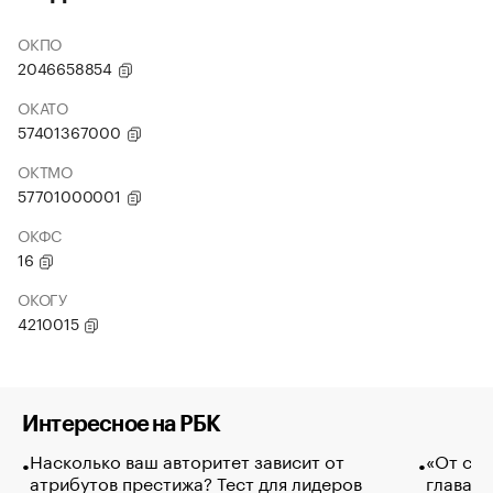
ОКПО
2046658854
ОКАТО
57401367000
ОКТМО
57701000001
ОКФС
16
ОКОГУ
4210015
Интересное на РБК
Насколько ваш авторитет зависит от
«От спо
атрибутов престижа? Тест для лидеров
глава к