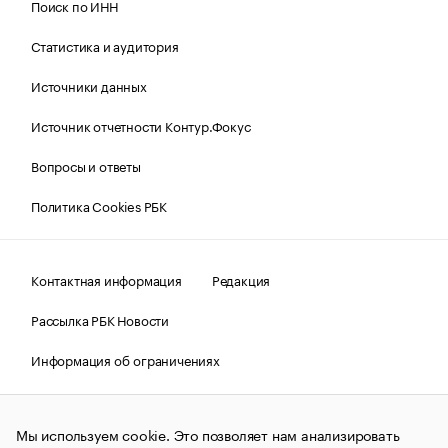
Поиск по ИНН
Статистика и аудитория
Источники данных
Источник отчетности Контур.Фокус
Вопросы и ответы
Политика Cookies РБК
Контактная информация
Редакция
Рассылка РБК Новости
Информация об ограничениях
Правовая информация
О соблюдении авторских прав
Мы используем cookie. Это позволяет нам анализировать
© АО «РОСБИЗНЕСКОНСАЛТИНГ»,
1995–2026.
Сообщения