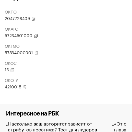
ОКПО
2047726409
ОКАТО
57234501000
ОКТМО
57534000001
ОКФС
16
ОКОГУ
4210015
Интересное на РБК
Насколько ваш авторитет зависит от
«От спо
атрибутов престижа? Тест для лидеров
глава к