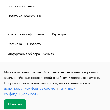
Вопросы и ответы
Политика Cookies РБК
Контактная информация
Редакция
Рассылка РБК Новости
Информация об ограничениях
Правовая информация
О соблюдении авторских прав
Мы используем cookie. Это позволяет нам анализировать
© АО «РОСБИЗНЕСКОНСАЛТИНГ»,
1995–2026.
Сообщения
и материалы информационного агентства «РБК»
взаимодействие посетителей с сайтом и делать его лучше.
(зарегистрировано Федеральной службой по надзору в сфере
Продолжая пользоваться сайтом, вы соглашаетесь с
связи, информационных технологий и массовых
использованием файлов cookie
и
политикой
коммуникаций (Роскомнадзор) 09.12.2015 за номером ИА
№ФС77-63848) сопровождаются пометкой «РБК». Отдельные
конфиденциальности
.
публикации могут содержать информацию,
не предназначенную для пользователей
до 18 лет.
companycardsfeedback@rbc.ru
Понятно