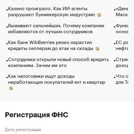
Казино проиграло. Как ИИ-агенты
«Деньги
разрушают букмекерскую индустрию
Маск в 
Выживают сильнейших. Почему компании
Функции
избавляются от лучших сотрудников
основ э
Как банк Wildberries резко нарастил
ЕС раз
кредиты селлерам до атак на склады
нефти —
Сотрудники открыли новый способ вредить
Стресс 
компаниям. Зачем им это
доходов
Как налоговики ищут доходы
Что обв
неработающих покупателей яхт и квартир
для Tel
Регистрация ФНС
Дата регистрации