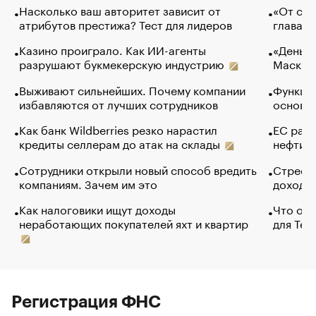
Насколько ваш авторитет зависит от
«От спо
атрибутов престижа? Тест для лидеров
глава к
Казино проиграло. Как ИИ-агенты
«Деньги
разрушают букмекерскую индустрию
Маск в 
Выживают сильнейших. Почему компании
Функции
избавляются от лучших сотрудников
основ э
Как банк Wildberries резко нарастил
ЕС раз
кредиты селлерам до атак на склады
нефти —
Сотрудники открыли новый способ вредить
Стресс 
компаниям. Зачем им это
доходов
Как налоговики ищут доходы
Что обв
неработающих покупателей яхт и квартир
для Tel
Регистрация ФНС