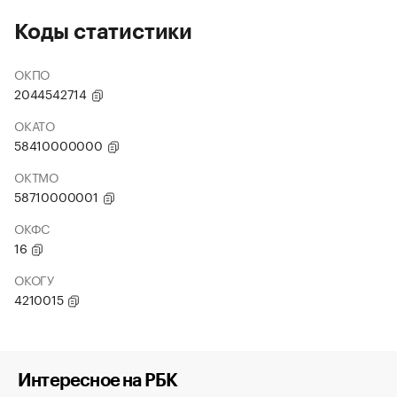
Коды статистики
ОКПО
2044542714
ОКАТО
58410000000
ОКТМО
58710000001
ОКФС
16
ОКОГУ
4210015
Интересное на РБК