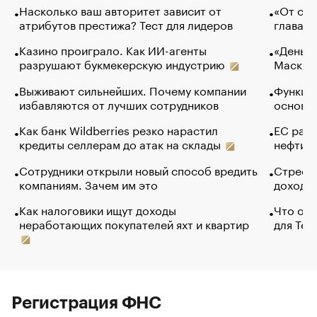
Насколько ваш авторитет зависит от
«От спо
атрибутов престижа? Тест для лидеров
глава к
Казино проиграло. Как ИИ-агенты
«Деньги
разрушают букмекерскую индустрию
Маск в 
Выживают сильнейших. Почему компании
Функции
избавляются от лучших сотрудников
основ э
Как банк Wildberries резко нарастил
ЕС раз
кредиты селлерам до атак на склады
нефти —
Сотрудники открыли новый способ вредить
Стресс 
компаниям. Зачем им это
доходов
Как налоговики ищут доходы
Что обв
неработающих покупателей яхт и квартир
для Tel
Регистрация ФНС