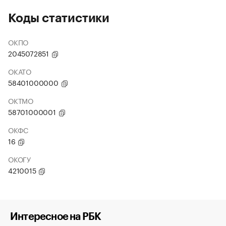
Коды статистики
ОКПО
2045072851
ОКАТО
58401000000
ОКТМО
58701000001
ОКФС
16
ОКОГУ
4210015
Интересное на РБК