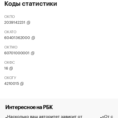
Коды статистики
ОКПО
2039142231
ОКАТО
60401362000
ОКТМО
60701000001
ОКФС
16
ОКОГУ
4210015
Интересное на РБК
Насколько ваш авторитет зависит от
«От спо