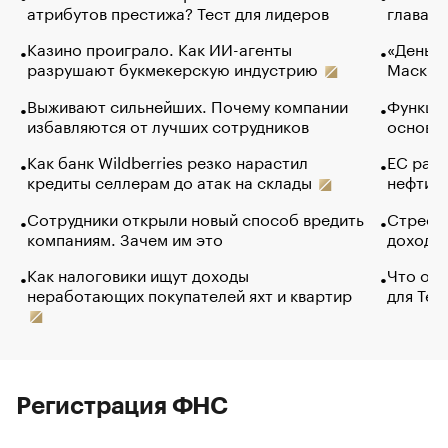
атрибутов престижа? Тест для лидеров
глава к
Казино проиграло. Как ИИ-агенты
«Деньги
разрушают букмекерскую индустрию
Маск в 
Выживают сильнейших. Почему компании
Функции
избавляются от лучших сотрудников
основ э
Как банк Wildberries резко нарастил
ЕС раз
кредиты селлерам до атак на склады
нефти —
Сотрудники открыли новый способ вредить
Стресс 
компаниям. Зачем им это
доходов
Как налоговики ищут доходы
Что обв
неработающих покупателей яхт и квартир
для Tel
Регистрация ФНС