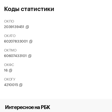
Коды статистики
ОКПО
2039139451
ОКАТО
60207833001
ОКТМО
60607433101
ОКФС
16
ОКОГУ
4210015
Интересное на РБК