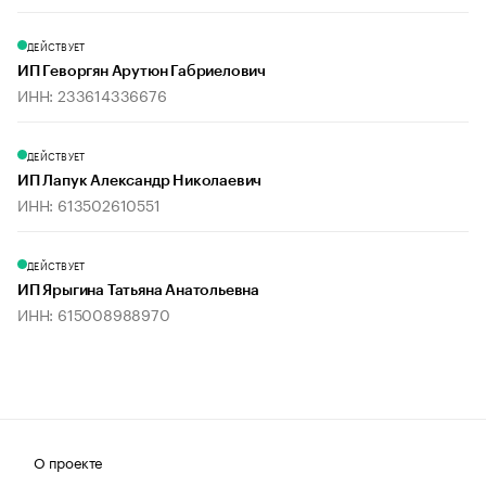
ДЕЙСТВУЕТ
ИП Геворгян Арутюн Габриелович
ИНН: 233614336676
ДЕЙСТВУЕТ
ИП Лапук Александр Николаевич
ИНН: 613502610551
ДЕЙСТВУЕТ
ИП Ярыгина Татьяна Анатольевна
ИНН: 615008988970
О проекте