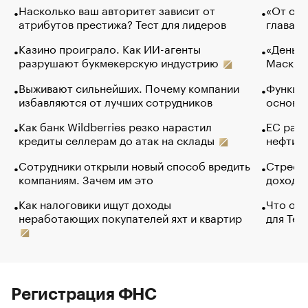
Насколько ваш авторитет зависит от
«От спо
атрибутов престижа? Тест для лидеров
глава к
Казино проиграло. Как ИИ-агенты
«Деньги
разрушают букмекерскую индустрию
Маск в 
Выживают сильнейших. Почему компании
Функции
избавляются от лучших сотрудников
основ э
Как банк Wildberries резко нарастил
ЕС раз
кредиты селлерам до атак на склады
нефти —
Сотрудники открыли новый способ вредить
Стресс 
компаниям. Зачем им это
доходов
Как налоговики ищут доходы
Что обв
неработающих покупателей яхт и квартир
для Tel
Регистрация ФНС