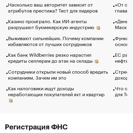
Насколько ваш авторитет зависит от
«От спо
атрибутов престижа? Тест для лидеров
глава к
Казино проиграло. Как ИИ-агенты
«Деньги
разрушают букмекерскую индустрию
Маск в 
Выживают сильнейших. Почему компании
Функции
избавляются от лучших сотрудников
основ э
Как банк Wildberries резко нарастил
ЕС раз
кредиты селлерам до атак на склады
нефти —
Сотрудники открыли новый способ вредить
Стресс 
компаниям. Зачем им это
доходов
Как налоговики ищут доходы
Что обв
неработающих покупателей яхт и квартир
для Tel
Регистрация ФНС