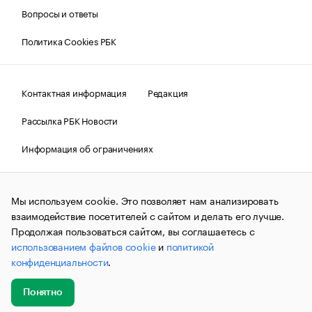
Вопросы и ответы
Политика Cookies РБК
Контактная информация
Редакция
Рассылка РБК Новости
Информация об ограничениях
Правовая информация
О соблюдении авторских прав
Мы используем cookie. Это позволяет нам анализировать
© АО «РОСБИЗНЕСКОНСАЛТИНГ»,
1995–2026.
Сообщения
и материалы информационного агентства «РБК»
взаимодействие посетителей с сайтом и делать его лучше.
(зарегистрировано Федеральной службой по надзору в сфере
Продолжая пользоваться сайтом, вы соглашаетесь с
связи, информационных технологий и массовых
использованием файлов cookie
и
политикой
коммуникаций (Роскомнадзор) 09.12.2015 за номером ИА
№ФС77-63848) сопровождаются пометкой «РБК». Отдельные
конфиденциальности
.
публикации могут содержать информацию,
не предназначенную для пользователей
до 18 лет.
companycardsfeedback@rbc.ru
Понятно
Добавить