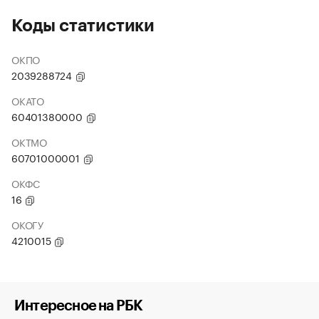
Коды статистики
ОКПО
2039288724
ОКАТО
60401380000
ОКТМО
60701000001
ОКФС
16
ОКОГУ
4210015
Интересное на РБК