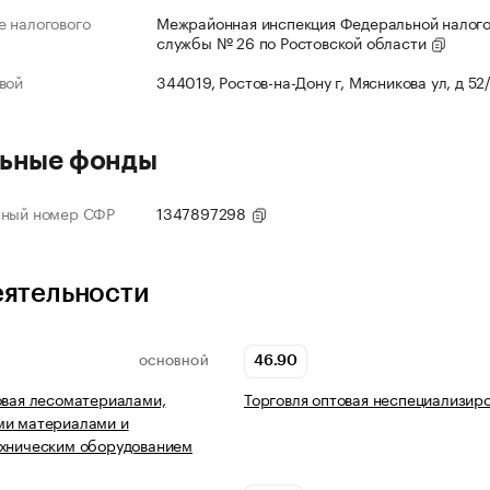
 налогового
Межрайонная инспекция Федеральной налог
службы № 26 по Ростовской области
вой
344019, Ростов-на-Дону г, Мясникова ул, д 52
ьные фонды
нный номер СФР
1347897298
еятельности
46.90
ОСНОВНОЙ
овая лесоматериалами,
Торговля оптовая неспециализир
ми материалами и
ехническим оборудованием