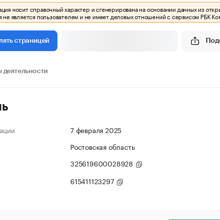
ия носит справочный характер и сгенерирована на основании данных из откр
 не является пользователем и не имеет деловых отношений с сервисом РБК Ко
Под
лять страницей
 деятельности
ль
ации
7 февраля 2025
Ростовская область
325619600028928
615411123297