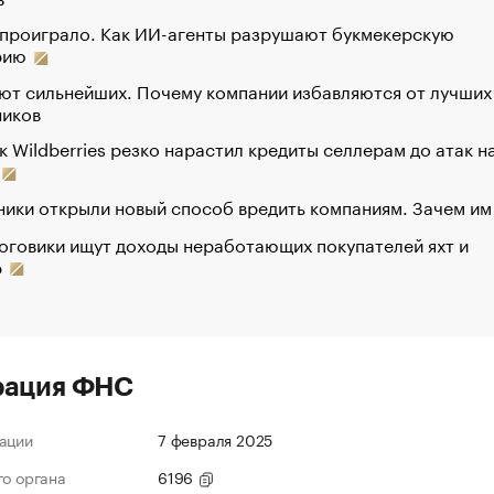
 проиграло. Как ИИ-агенты разрушают букмекерскую
рию
ют сильнейших. Почему компании избавляются от лучших
ников
к Wildberries резко нарастил кредиты селлерам до атак н
ики открыли новый способ вредить компаниям. Зачем им
оговики ищут доходы неработающих покупателей яхт и
р
рация ФНС
ации
7 февраля 2025
го органа
6196