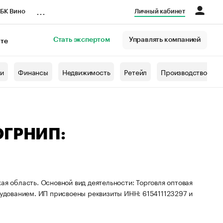
...
БК Вино
Личный кабинет
Стать экспертом
Управлять компанией
кте
азета
жи
Финансы
Недвижимость
Ретейл
Производство
 ОГРНИП:
ая область. Основной вид деятельности: Торговля оптовая
дованием. ИП присвоены реквизиты ИНН: 615411123297 и