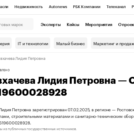
асли
Недвижимость
Autonews
РБК Компании
Телеканал
Р
К Курсы
РБК Life
Тренды
Визионеры
Национальные проекты
Эксперты
Кейсы
Мероприятия
О прое
онный клуб
Исследования
Кредитные рейтинги
Франшизы
Г
терия
IT и технологии
Малый бизнес
Маркетинг и прода
Проверка контрагентов
Политика
Экономика
Бизнес
вхачева Лидия Петровна
ы
ВЛЕНО
вхачева Лидия Петровна —
19600028928
Лидия Петровна зарегистрирован 07.02.2025, в регионе — Ростовск
ами, строительными материалами и санитарно-техническим обору
619600028928.
ы из публичных государственных источников.