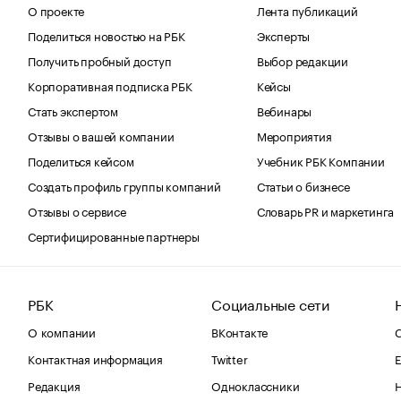
О проекте
Лента публикаций
Поделиться новостью на РБК
Эксперты
Получить пробный доступ
Выбор редакции
Корпоративная подписка РБК
Кейсы
Стать экспертом
Вебинары
Отзывы о вашей компании
Мероприятия
Поделиться кейсом
Учебник РБК Компании
Создать профиль группы компаний
Статьи о бизнесе
Отзывы о сервисе
Словарь PR и маркетинга
Сертифицированные партнеры
РБК
Социальные сети
О компании
ВКонтакте
С
Контактная информация
Twitter
Е
Редакция
Одноклассники