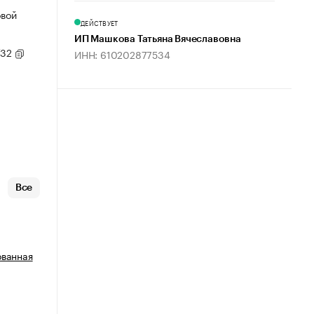
овой
ДЕЙСТВУЕТ
ИП Машкова Татьяна Вячеславовна
/32
ИНН: 610202877534
Все
ованная