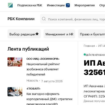
Подписка на РБК
Инвестиции
Мероприятия
Отр
Спорт
Школа управления РБК
РБК Образование
РБ
РБК Компании
Город
Стиль
Крипто
РБК Бизнес-среда
Дискусси
Выбор редакции
Менеджмент и HR
Право и бухгал
Спецпроекты СПб
Конференции СПб
Спецпроекты
Главная
ИП А
Технологии и медиа
Финансы
Рынок наличной валют
Лента публикаций
ДЕЙСТВУЕТ
ОБНО
ООО ИИЦ «ЗООИНФОРМ»
ИП А
Национальный рейтинг
зообизнеса объявляет
3256
победителей
Новость
7 августа 2026
ИП Авхачева 
«ГЛОБАЛТ»
лесоматериал
Как выгодно оформить
ОГРНИП: 325
корпоративный ДМС: стратегии
Данные получен
переговоров для HRD