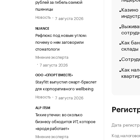
рублей за гибель озимой
Казино
пшеницы
индуст
Новость
7 августа 2026
Выжива
NUANCE
сотруд
Рефлюкс под новым углом:
Как бан
почему о нем заговорили
склады
стоматологи
Мнение эксперта
Сотрудн
7 августа 2026
Как нал
кварти
ООО «СПОРТ ВМЕСТЕ»
Stayfitt выпустил смарт-браслет
для корпоративного wellbeing
Новость
7 августа 2026
Регист
ALP ITSM
Тихие утечки: во сколько
бизнесу обходится ИТ, которое
Дата регистр
«вроде работает»
Код налогово
Мнение эксперта