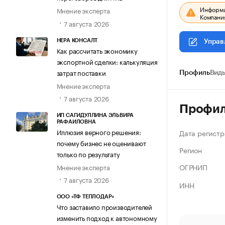
Информац
Мнение эксперта
Компания
7 августа 2026
НЕРА КОНСАЛТ
Управ
Как рассчитать экономику
экспортной сделки: калькуляция
затрат поставки
Профиль
Виды
Мнение эксперта
7 августа 2026
Профи
ИП САГИДУЛЛИНА ЭЛЬВИРА
РАФАИЛОВНА
Иллюзия верного решения:
Дата регистр
почему бизнес не оценивают
Регион
только по результату
ОГРНИП
Мнение эксперта
7 августа 2026
ИНН
ООО «ТФ ТЕПЛОДАР»
Что заставило производителей
изменить подход к автономному