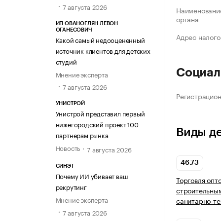
7 августа 2026
Наименование
органа
ИП ОВАНОГЛЯН ЛЕВОН
ОГАНЕСОВИЧ
Адрес налого
Какой самый недооцененный
источник клиентов для детских
студий
Социал
Мнение эксперта
7 августа 2026
Регистрацио
УНИСТРОЙ
Унистрой представил первый
нижегородский проект 100
Виды д
партнерам рынка
Новость
7 августа 2026
46.73
СИНЭТ
Почему ИИ убивает ваш
Торговля опт
рекрутинг
строительны
Мнение эксперта
санитарно-т
7 августа 2026