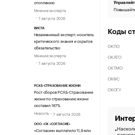
отоплению
Управляйт
Повышайте
Мнение эксперта
7 августа 2026
ВИСТА
Коды с
Незаменимый эксперт: носитель
критического знания и скрытое
ОКПО
обязательство
Мнение эксперта
ОКАТО
7 августа 2026
ОКТМО
ОКФС
РСХБ-СТРАХОВАНИЕ ЖИЗНИ
ОКОГУ
Рост сборов РСХБ-Страхование
жизни по страхованию жизни
составил 167%
Новость
7 августа 2026
Интер
ООО «СК «СОГЛАСИЕ»
Насколь
«Согласие» выплатило 11,9 млн
лидеро