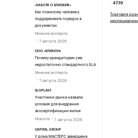
47.19
«ЗАБОТА О БЛИЗКИХ»
Как пожилому человеку
Торговля роз
поддерживать порядок в
неспециализ
документах
Мнение эксперта
7 августа 2026
ООО «КЛИНОН»
Почему арендаторам уже
недостаточно стандартного SLA
Мнение эксперта
7 августа 2026
SLOPLAST
Участники рынка назвали
условия для внедрения
экосертификации жилья
Новость
7 августа 2026
CAPITAL GROUP
У дома МАСТЕРС завершена