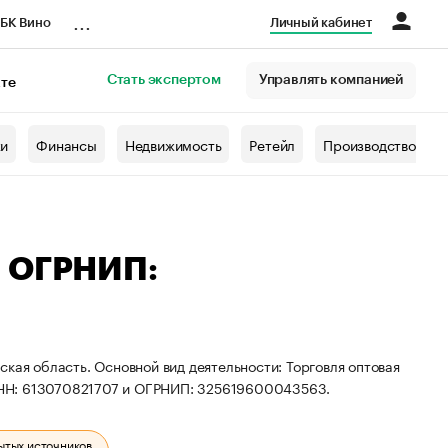
...
БК Вино
Личный кабинет
Стать экспертом
Управлять компанией
кте
азета
жи
Финансы
Недвижимость
Ретейл
Производство
— ОГРНИП:
кая область. Основной вид деятельности: Торговля оптовая
ИНН: 613070821707 и ОГРНИП: 325619600043563.
ытых источников.