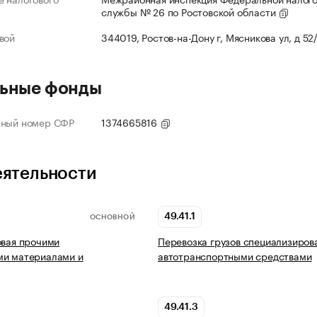
службы № 26 по Ростовской области
вой
344019, Ростов-на-Дону г, Мясникова ул, д 52
ьные фонды
нный номер СФР
1374665816
еятельности
49.41.1
ОСНОВНОЙ
овая прочими
Перевозка грузов специализиро
ми материалами и
автотранспортными средствами
49.41.3