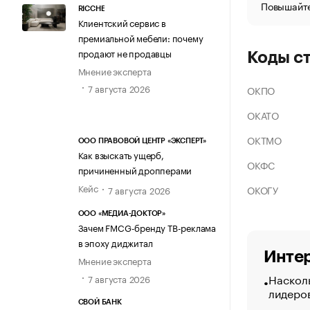
Повышайте
RICCHE
Клиентский сервис в
премиальной мебели: почему
продают не продавцы
Коды с
Мнение эксперта
7 августа 2026
ОКПО
ОКАТО
ОКТМО
ООО ПРАВОВОЙ ЦЕНТР «ЭКСПЕРТ»
Как взыскать ущерб,
ОКФС
причиненный дропперами
Кейс
ОКОГУ
7 августа 2026
ООО «МЕДИА-ДОКТОР»
Зачем FMCG-бренду ТВ-реклама
в эпоху диджитал
Интер
Мнение эксперта
Насколь
7 августа 2026
лидеро
СВОЙ БАНК