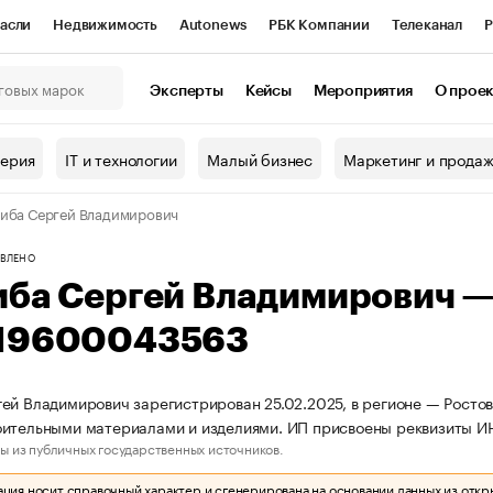
асли
Недвижимость
Autonews
РБК Компании
Телеканал
Р
К Курсы
РБК Life
Тренды
Визионеры
Национальные проекты
Эксперты
Кейсы
Мероприятия
О прое
онный клуб
Исследования
Кредитные рейтинги
Франшизы
Г
терия
IT и технологии
Малый бизнес
Маркетинг и прода
Проверка контрагентов
Политика
Экономика
Бизнес
иба Сергей Владимирович
ы
ВЛЕНО
иба Сергей Владимирович 
19600043563
ей Владимирович зарегистрирован 25.02.2025, в регионе — Ростовс
оительными материалами и изделиями. ИП присвоены реквизиты 
ы из публичных государственных источников.
ия носит справочный характер и сгенерирована на основании данных из откр