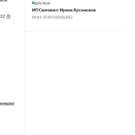
ДЕЙСТВУЕТ
ИП Свиченко Ирина Арсеновна
/32
ИНН: 614109655492
ванными