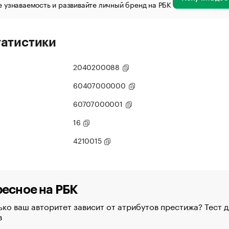
 узнаваемость и развивайте личный бренд на РБК
татистики
2040200088
60407000000
60707000001
16
4210015
есное на РБК
ко ваш авторитет зависит от атрибутов престижа? Тест д
в