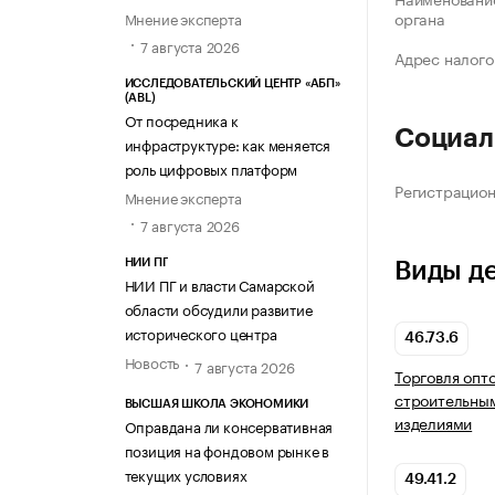
органа
Мнение эксперта
7 августа 2026
Адрес налого
ИССЛЕДОВАТЕЛЬСКИЙ ЦЕНТР «АБП»
(ABL)
От посредника к
Социал
инфраструктуре: как меняется
роль цифровых платформ
Регистрацио
Мнение эксперта
7 августа 2026
НИИ ПГ
Виды д
НИИ ПГ и власти Самарской
области обсудили развитие
исторического центра
46.73.6
Новость
7 августа 2026
Торговля опт
строительны
ВЫСШАЯ ШКОЛА ЭКОНОМИКИ
изделиями
Оправдана ли консервативная
позиция на фондовом рынке в
текущих условиях
49.41.2