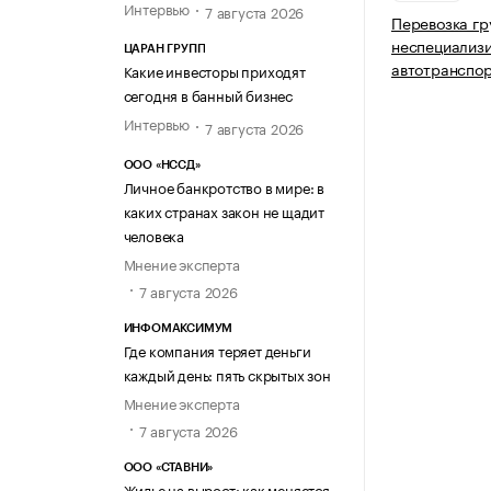
Интервью
7 августа 2026
Перевозка гр
неспециализ
ЦАРАН ГРУПП
автотранспо
Какие инвесторы приходят
сегодня в банный бизнес
Интервью
7 августа 2026
ООО «НССД»
Личное банкротство в мире: в
каких странах закон не щадит
человека
Мнение эксперта
7 августа 2026
ИНФОМАКСИМУМ
Где компания теряет деньги
каждый день: пять скрытых зон
Мнение эксперта
7 августа 2026
ООО «СТАВНИ»
Жилье на вырост: как меняется