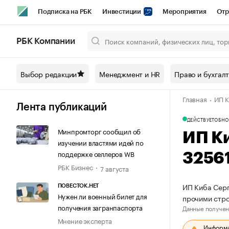
Подписка на РБК
Инвестиции
Мероприятия
Отр
Спорт
Школа управления РБК
РБК Образование
РБ
РБК Компании
Город
Стиль
Крипто
РБК Бизнес-среда
Дискусси
Выбор редакции
Менеджмент и HR
Право и бухгал
Спецпроекты СПб
Конференции СПб
Спецпроекты
Главная
ИП К
Технологии и медиа
Финансы
Рынок наличной валют
Лента публикаций
ДЕЙСТВУЕТ
ОБНО
Минпромторг сообщил об
ИП К
изучении властями идей по
поддержке селлеров WB
3256
РБК Бизнес
7 августа
ИП Киба Серг
ПОВЕСТОК.НЕТ
Нужен ли военный билет для
прочими стр
получения загранпаспорта
Данные получен
Мнение эксперта
Информац