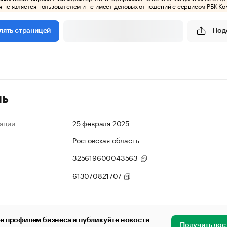
 не является пользователем и не имеет деловых отношений с сервисом РБК Ко
Под
лять страницей
ль
ации
25 февраля 2025
Ростовская область
325619600043563
613070821707
е профилем бизнеса и публикуйте новости
Получить дос