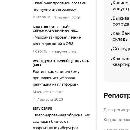
Казино
Эквайринг простыми словами:
индуст
что нужно знать бизнесу
Интервью
Выжива
7 августа 2026
сотруд
БЛАГОТВОРИТЕЛЬНЫЙ
Как бан
ОБРАЗОВАТЕЛЬНЫЙ ФОНД
«МАРХАМАТ»
«Мархамат» провел летние
склады
смены для детей с ОВЗ
Сотрудн
Новость
7 августа 2026
Как нал
кварти
ИССЛЕДОВАТЕЛЬСКИЙ ЦЕНТР «АБП»
(ABL)
Рейтинг как капитал: кому
принадлежит цифровая
репутация на платформах
Мнение эксперта
Регист
7 августа 2026
Дата регистр
SERVICEPIPE
Эшелонированная оборона: как
Код налогово
защищать бизнес от
современных киберугроз
Наименование