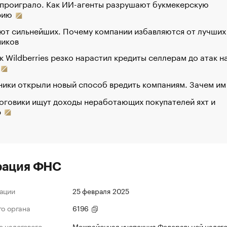
 проиграло. Как ИИ-агенты разрушают букмекерскую
рию
ют сильнейших. Почему компании избавляются от лучших
ников
к Wildberries резко нарастил кредиты селлерам до атак н
ики открыли новый способ вредить компаниям. Зачем им
оговики ищут доходы неработающих покупателей яхт и
р
рация ФНС
ации
25 февраля 2025
го органа
6196
 налогового
Межрайонная инспекция Федеральной налог