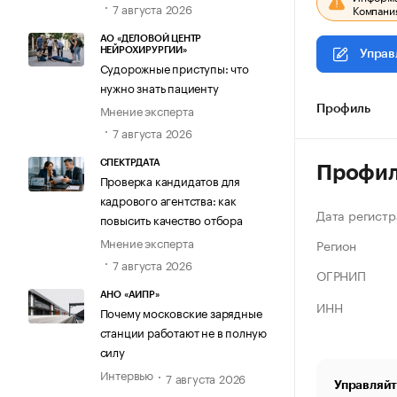
7 августа 2026
Компания
АО «ДЕЛОВОЙ ЦЕНТР
НЕЙРОХИРУРГИИ»
Управ
Судорожные приступы: что
нужно знать пациенту
Мнение эксперта
Профиль
7 августа 2026
СПЕКТРДАТА
Профи
Проверка кандидатов для
кадрового агентства: как
Дата регистр
повысить качество отбора
Мнение эксперта
Регион
7 августа 2026
ОГРНИП
АНО «АИПР»
ИНН
Почему московские зарядные
станции работают не в полную
силу
Интервью
7 августа 2026
Управляйт