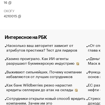
16
ОКОГУ
4210015
Интересное на РБК
Насколько ваш авторитет зависит от
«От спор
атрибутов престижа? Тест для лидеров
глава ко
Казино проиграло. Как ИИ-агенты
«Деньги б
разрушают букмекерскую индустрию
Маск в и
Выживают сильнейших. Почему компании
Функции 
избавляются от лучших сотрудников
основ эф
Как банк Wildberries резко нарастил
ЕС разре
кредиты селлерам до атак на склады
нефти — 
Сотрудники открыли новый способ вредить
Стресс о
компаниям. Зачем им это
доходов 