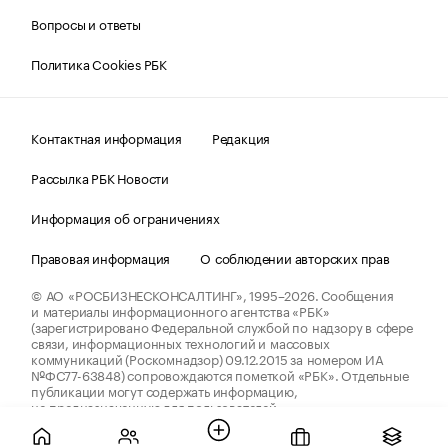
Вопросы и ответы
Политика Cookies РБК
Контактная информация
Редакция
Рассылка РБК Новости
Информация об ограничениях
Правовая информация
О соблюдении авторских прав
© АО «РОСБИЗНЕСКОНСАЛТИНГ»,
1995–2026.
Сообщения
и материалы информационного агентства «РБК»
(зарегистрировано Федеральной службой по надзору в сфере
связи, информационных технологий и массовых
коммуникаций (Роскомнадзор) 09.12.2015 за номером ИА
№ФС77-63848) сопровождаются пометкой «РБК». Отдельные
публикации могут содержать информацию,
не предназначенную для пользователей
до 18 лет.
companycardsfeedback@rbc.ru