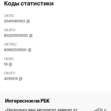
Коды статистики
ОКПО
2041090103
ОКАТО
60232501000
ОКТМО
60632101001
ОКФС
16
ОКОГУ
4210015
Интересное на РБК
Насколько ваш авторитет зависит от
«От спо