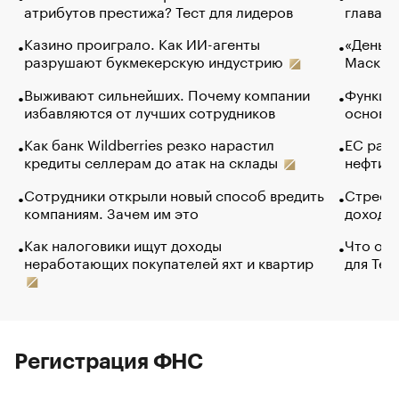
атрибутов престижа? Тест для лидеров
глава к
Казино проиграло. Как ИИ-агенты
«Деньги
разрушают букмекерскую индустрию
Маск в 
Выживают сильнейших. Почему компании
Функции
избавляются от лучших сотрудников
основ э
Как банк Wildberries резко нарастил
ЕС раз
кредиты селлерам до атак на склады
нефти —
Сотрудники открыли новый способ вредить
Стресс 
компаниям. Зачем им это
доходов
Как налоговики ищут доходы
Что обв
неработающих покупателей яхт и квартир
для Tel
Регистрация ФНС