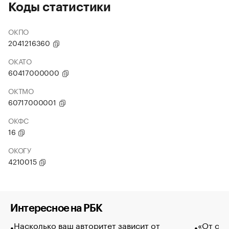
Коды статистики
ОКПО
2041216360
ОКАТО
60417000000
ОКТМО
60717000001
ОКФС
16
ОКОГУ
4210015
Интересное на РБК
Насколько ваш авторитет зависит от
«От спо