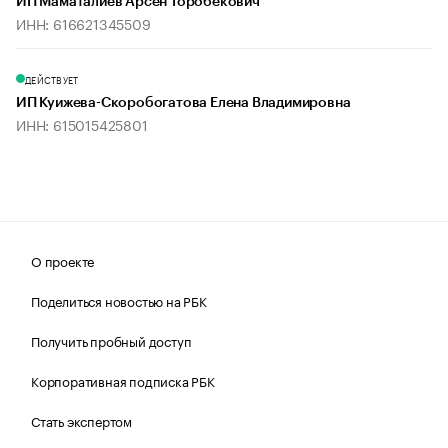
ИП Маматалиев Арсен Торобекович
ИНН: 616621345509
ДЕЙСТВУЕТ
ИП Куижева-Скоробогатова Елена Владимировна
ИНН: 615015425801
О проекте
Поделиться новостью на РБК
Получить пробный доступ
Корпоративная подписка РБК
Стать экспертом