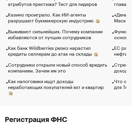
атрибутов престижа? Тест для лидеров
глава к
Казино проиграло. Как ИИ-агенты
«Деньги
разрушают букмекерскую индустрию
Маск в 
Выживают сильнейших. Почему компании
Функции
избавляются от лучших сотрудников
основ э
Как банк Wildberries резко нарастил
ЕС раз
кредиты селлерам до атак на склады
нефти —
Сотрудники открыли новый способ вредить
Стресс 
компаниям. Зачем им это
доходов
Как налоговики ищут доходы
Что обв
неработающих покупателей яхт и квартир
для Tel
Регистрация ФНС