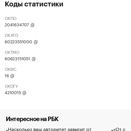
Коды статистики
ОКПО
2041634707
ОКАТО
60223551000
ОКТМО
60623151051
ОКФС
16
ОКОГУ
4210015
Интересное на РБК
Насколько ваш авторитет зависит от
«От спо