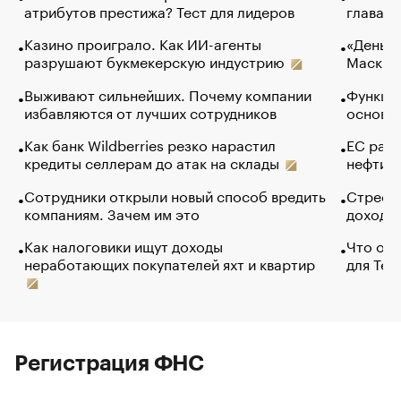
атрибутов престижа? Тест для лидеров
глава к
Казино проиграло. Как ИИ-агенты
«Деньги
разрушают букмекерскую индустрию
Маск в 
Выживают сильнейших. Почему компании
Функции
избавляются от лучших сотрудников
основ э
Как банк Wildberries резко нарастил
ЕС раз
кредиты селлерам до атак на склады
нефти —
Сотрудники открыли новый способ вредить
Стресс 
компаниям. Зачем им это
доходов
Как налоговики ищут доходы
Что обв
неработающих покупателей яхт и квартир
для Tel
Регистрация ФНС