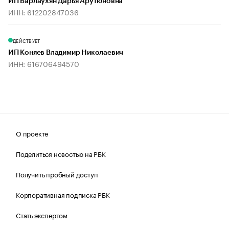
ИП Барлаухян Дарья Арутюновна
ИНН: 612202847036
ДЕЙСТВУЕТ
ИП Коняев Владимир Николаевич
ИНН: 616706494570
О проекте
Поделиться новостью на РБК
Получить пробный доступ
Корпоративная подписка РБК
Стать экспертом