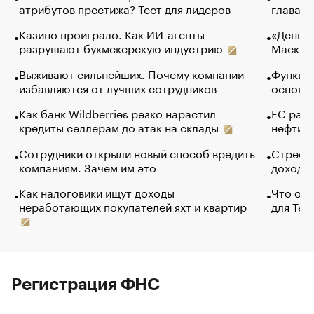
атрибутов престижа? Тест для лидеров
глава к
Казино проиграло. Как ИИ-агенты
«Деньги
разрушают букмекерскую индустрию
Маск в 
Выживают сильнейших. Почему компании
Функции
избавляются от лучших сотрудников
основ э
Как банк Wildberries резко нарастил
ЕС раз
кредиты селлерам до атак на склады
нефти —
Сотрудники открыли новый способ вредить
Стресс 
компаниям. Зачем им это
доходов
Как налоговики ищут доходы
Что обв
неработающих покупателей яхт и квартир
для Tel
Регистрация ФНС