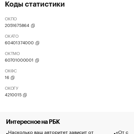
Коды статистики
ОКПО
2051675864
ОКАТО
60401374000
ОКТМО
60701000001
ОКФС
16
ОКОГУ
4210015
Интересное на РБК
Насколько ваш авторитет зависит от
«От спо