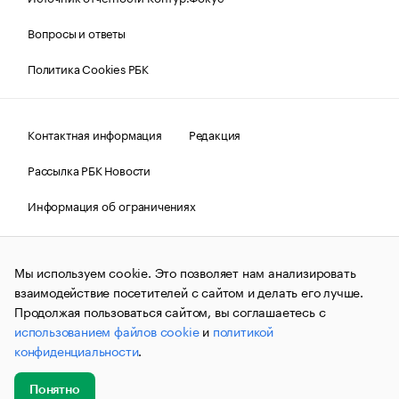
Вопросы и ответы
Политика Cookies РБК
Контактная информация
Редакция
Рассылка РБК Новости
Информация об ограничениях
Правовая информация
О соблюдении авторских прав
Мы используем cookie. Это позволяет нам анализировать
© АО «РОСБИЗНЕСКОНСАЛТИНГ»,
1995–2026.
Сообщения
и материалы информационного агентства «РБК»
взаимодействие посетителей с сайтом и делать его лучше.
(зарегистрировано Федеральной службой по надзору в сфере
Продолжая пользоваться сайтом, вы соглашаетесь с
связи, информационных технологий и массовых
использованием файлов cookie
и
политикой
коммуникаций (Роскомнадзор) 09.12.2015 за номером ИА
№ФС77-63848) сопровождаются пометкой «РБК». Отдельные
конфиденциальности
.
публикации могут содержать информацию,
не предназначенную для пользователей
до 18 лет.
companycardsfeedback@rbc.ru
Понятно