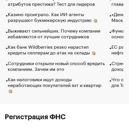
атрибутов престижа? Тест для лидеров
глава к
Казино проиграло. Как ИИ-агенты
«Деньги
разрушают букмекерскую индустрию
Маск в 
Выживают сильнейших. Почему компании
Функции
избавляются от лучших сотрудников
основ э
Как банк Wildberries резко нарастил
ЕС раз
кредиты селлерам до атак на склады
нефти —
Сотрудники открыли новый способ вредить
Стресс 
компаниям. Зачем им это
доходов
Как налоговики ищут доходы
Что обв
неработающих покупателей яхт и квартир
для Tel
Регистрация ФНС