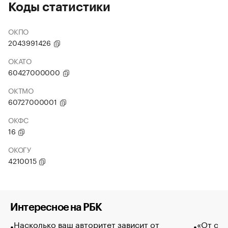
Коды статистики
ОКПО
2043991426
ОКАТО
60427000000
ОКТМО
60727000001
ОКФС
16
ОКОГУ
4210015
Интересное на РБК
Насколько ваш авторитет зависит от
«От спо