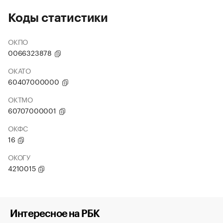
Коды статистики
ОКПО
0066323878
ОКАТО
60407000000
ОКТМО
60707000001
ОКФС
16
ОКОГУ
4210015
Интересное на РБК