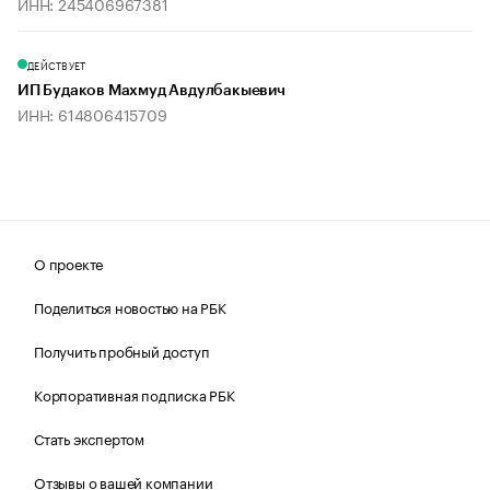
ИНН: 245406967381
ДЕЙСТВУЕТ
ИП Будаков Махмуд Авдулбакыевич
ИНН: 614806415709
О проекте
Поделиться новостью на РБК
Получить пробный доступ
Корпоративная подписка РБК
Стать экспертом
Отзывы о вашей компании