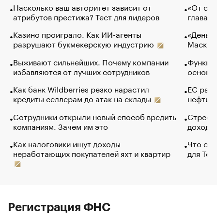
Насколько ваш авторитет зависит от
«От спо
атрибутов престижа? Тест для лидеров
глава к
Казино проиграло. Как ИИ-агенты
«Деньги
разрушают букмекерскую индустрию
Маск в 
Выживают сильнейших. Почему компании
Функции
избавляются от лучших сотрудников
основ э
Как банк Wildberries резко нарастил
ЕС раз
кредиты селлерам до атак на склады
нефти —
Сотрудники открыли новый способ вредить
Стресс 
компаниям. Зачем им это
доходов
Как налоговики ищут доходы
Что обв
неработающих покупателей яхт и квартир
для Tel
Регистрация ФНС