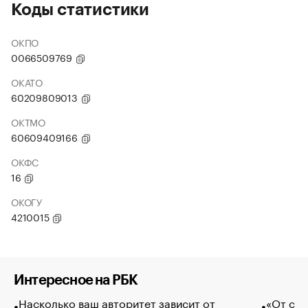
Коды статистики
ОКПО
0066509769
ОКАТО
60209809013
ОКТМО
60609409166
ОКФС
16
ОКОГУ
4210015
Интересное на РБК
Насколько ваш авторитет зависит от
«От спо