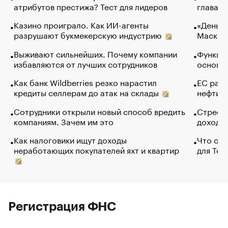
атрибутов престижа? Тест для лидеров
глава к
Казино проиграло. Как ИИ-агенты
«Деньги
разрушают букмекерскую индустрию
Маск в 
Выживают сильнейших. Почему компании
Функции
избавляются от лучших сотрудников
основ э
Как банк Wildberries резко нарастил
ЕС раз
кредиты селлерам до атак на склады
нефти —
Сотрудники открыли новый способ вредить
Стресс 
компаниям. Зачем им это
доходов
Как налоговики ищут доходы
Что обв
неработающих покупателей яхт и квартир
для Tel
Регистрация ФНС