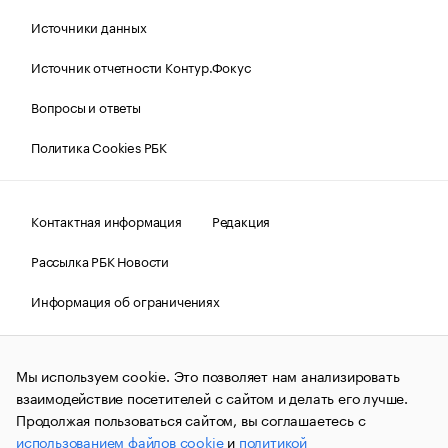
Источники данных
Источник отчетности Контур.Фокус
Вопросы и ответы
Политика Cookies РБК
Контактная информация
Редакция
Рассылка РБК Новости
Информация об ограничениях
Правовая информация
О соблюдении авторских прав
Мы используем cookie. Это позволяет нам анализировать
© АО «РОСБИЗНЕСКОНСАЛТИНГ»,
1995–2026.
Сообщения
и материалы информационного агентства «РБК»
взаимодействие посетителей с сайтом и делать его лучше.
(зарегистрировано Федеральной службой по надзору в сфере
Продолжая пользоваться сайтом, вы соглашаетесь с
связи, информационных технологий и массовых
использованием файлов cookie
и
политикой
коммуникаций (Роскомнадзор) 09.12.2015 за номером ИА