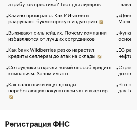
атрибутов престижа? Тест для лидеров
глава к
Казино проиграло. Как ИИ-агенты
«Деньги
разрушают букмекерскую индустрию
Маск в 
Выживают сильнейших. Почему компании
Функции
избавляются от лучших сотрудников
основ э
Как банк Wildberries резко нарастил
ЕС раз
кредиты селлерам до атак на склады
нефти —
Сотрудники открыли новый способ вредить
Стресс 
компаниям. Зачем им это
доходов
Как налоговики ищут доходы
Что обв
неработающих покупателей яхт и квартир
для Tel
Регистрация ФНС