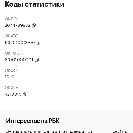
Коды статистики
ОКПО
2044769932
ОКАТО
60401000000
ОКТМО
60701000001
ОКФС
16
ОКОГУ
4210015
Интересное на РБК
Насколько ваш авторитет зависит от
«От спо