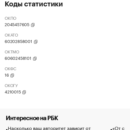
Коды статистики
ОКПО
2045457605
ОКАТО
60202858001
ОКТМО
60602458101
ОКФС
16
ОКОГУ
4210015
Интересное на РБК
Насколько ваш авторитет зависит от
«От спо