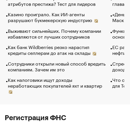
атрибутов престижа? Тест для лидеров
глава к
Казино проиграло. Как ИИ-агенты
«Деньги
разрушают букмекерскую индустрию
Маск в 
Выживают сильнейших. Почему компании
Функции
избавляются от лучших сотрудников
основ э
Как банк Wildberries резко нарастил
ЕС раз
кредиты селлерам до атак на склады
нефти —
Сотрудники открыли новый способ вредить
Стресс 
компаниям. Зачем им это
доходов
Как налоговики ищут доходы
Что обв
неработающих покупателей яхт и квартир
для Tel
Регистрация ФНС