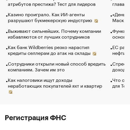
атрибутов престижа? Тест для лидеров
глава к
Казино проиграло. Как ИИ-агенты
«Деньги
разрушают букмекерскую индустрию
Маск в 
Выживают сильнейших. Почему компании
Функции
избавляются от лучших сотрудников
основ э
Как банк Wildberries резко нарастил
ЕС раз
кредиты селлерам до атак на склады
нефти —
Сотрудники открыли новый способ вредить
Стресс 
компаниям. Зачем им это
доходов
Как налоговики ищут доходы
Что обв
неработающих покупателей яхт и квартир
для Tel
Регистрация ФНС