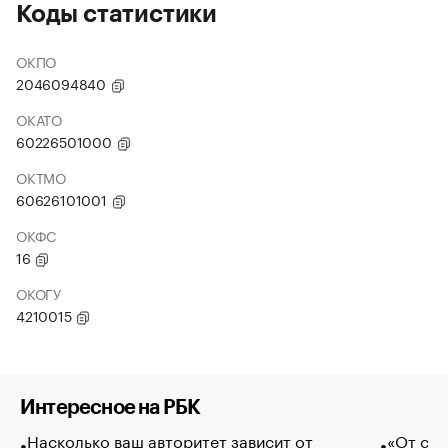
Коды статистики
ОКПО
2046094840
ОКАТО
60226501000
ОКТМО
60626101001
ОКФС
16
ОКОГУ
4210015
Интересное на РБК
Насколько ваш авторитет зависит от
«От спо