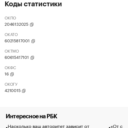
Коды статистики
ОКПО
2046132025
ОКАТО
60215817001
ОКТМО
60615417101
ОКФС
16
ОКОГУ
4210015
Интересное на РБК
Насколько ваш авторитет зависит от
«От спо