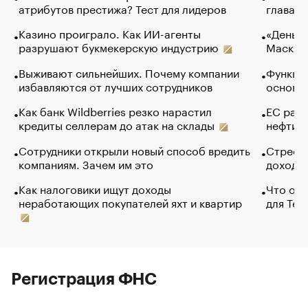
атрибутов престижа? Тест для лидеров
глава к
Казино проиграло. Как ИИ-агенты
«Деньги
разрушают букмекерскую индустрию
Маск в 
Выживают сильнейших. Почему компании
Функции
избавляются от лучших сотрудников
основ э
Как банк Wildberries резко нарастил
ЕС раз
кредиты селлерам до атак на склады
нефти —
Сотрудники открыли новый способ вредить
Стресс 
компаниям. Зачем им это
доходов
Как налоговики ищут доходы
Что обв
неработающих покупателей яхт и квартир
для Tel
Регистрация ФНС