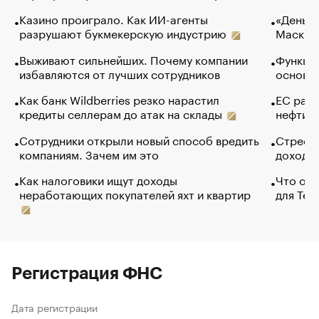
Казино проиграло. Как ИИ-агенты
«Деньги
разрушают букмекерскую индустрию
Маск в 
Выживают сильнейших. Почему компании
Функции
избавляются от лучших сотрудников
основ э
Как банк Wildberries резко нарастил
ЕС раз
кредиты селлерам до атак на склады
нефти —
Сотрудники открыли новый способ вредить
Стресс 
компаниям. Зачем им это
доходов
Как налоговики ищут доходы
Что обв
неработающих покупателей яхт и квартир
для Tel
Регистрация ФНС
Дата регистрации