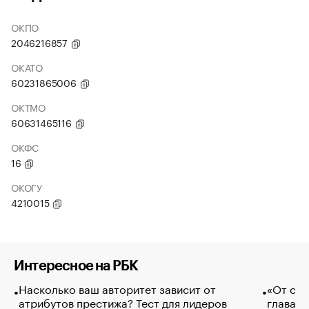
ОКПО
2046216857
ОКАТО
60231865006
ОКТМО
60631465116
ОКФС
16
ОКОГУ
4210015
Интересное на РБК
Насколько ваш авторитет зависит от
«От спо
атрибутов престижа? Тест для лидеров
глава к