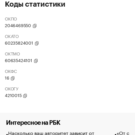
Коды статистики
ОКПО
2046469550
ОКАТО
60235824001
ОКТМО
60635424101
ОКФС
16
ОКОГУ
4210015
Интересное на РБК
Насколько ваш авторитет зависит от
«От спо