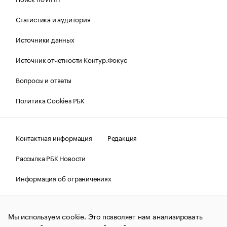
Статистика и аудитория
Источники данных
Источник отчетности Контур.Фокус
Вопросы и ответы
Политика Cookies РБК
Контактная информация
Редакция
Рассылка РБК Новости
Информация об ограничениях
Правовая информация
О соблюдении авторских прав
Мы используем cookie. Это позволяет нам анализировать
© АО «РОСБИЗНЕСКОНСАЛТИНГ»,
1995–2026.
Сообщения
и материалы информационного агентства «РБК»