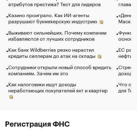
атрибутов престижа? Тест для лидеров
глава к
Казино проиграло. Как ИИ-агенты
«Деньги
разрушают букмекерскую индустрию
Маск в 
Выживают сильнейших. Почему компании
Функции
избавляются от лучших сотрудников
основ э
Как банк Wildberries резко нарастил
ЕС раз
кредиты селлерам до атак на склады
нефти —
Сотрудники открыли новый способ вредить
Стресс 
компаниям. Зачем им это
доходов
Как налоговики ищут доходы
Что обв
неработающих покупателей яхт и квартир
для Tel
Регистрация ФНС