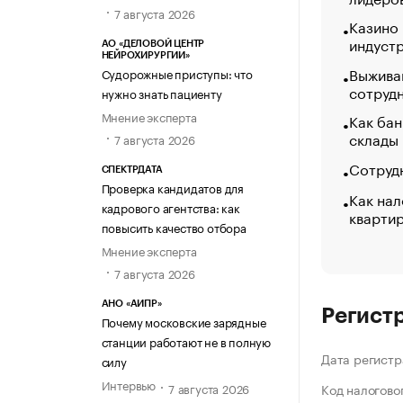
7 августа 2026
Казино
индуст
АО «ДЕЛОВОЙ ЦЕНТР
НЕЙРОХИРУРГИИ»
Выжива
Судорожные приступы: что
сотруд
нужно знать пациенту
Мнение эксперта
Как бан
склады
7 августа 2026
Сотрудн
СПЕКТРДАТА
Проверка кандидатов для
Как нал
кадрового агентства: как
кварти
повысить качество отбора
Мнение эксперта
7 августа 2026
АНО «АИПР»
Регист
Почему московские зарядные
станции работают не в полную
Дата регистр
силу
Интервью
7 августа 2026
Код налогово