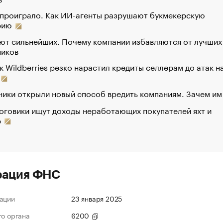
 проиграло. Как ИИ-агенты разрушают букмекерскую
рию
ют сильнейших. Почему компании избавляются от лучших
ников
к Wildberries резко нарастил кредиты селлерам до атак н
ики открыли новый способ вредить компаниям. Зачем им
оговики ищут доходы неработающих покупателей яхт и
р
рация ФНС
ации
23 января 2025
го органа
6200