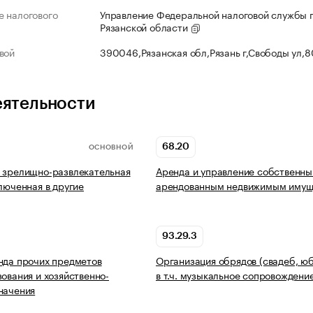
 налогового
Управление Федеральной налоговой службы 
Рязанской области
вой
390046,Рязанская обл,Рязань г,Свободы ул,
еятельности
68.20
ОСНОВНОЙ
 зрелищно-развлекательная
Аренда и управление собственны
ключенная в другие
арендованным недвижимым имущ
93.29.3
нда прочих предметов
Организация обрядов (свадеб, юб
зования и хозяйственно-
в т.ч. музыкальное сопровождени
начения