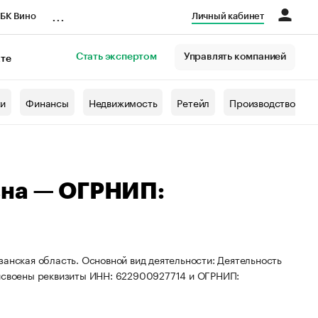
...
БК Вино
Личный кабинет
Стать экспертом
Управлять компанией
кте
азета
жи
Финансы
Недвижимость
Ретейл
Производство
вна — ОГРНИП:
занская область. Основной вид деятельности: Деятельность
рисвоены реквизиты ИНН: 622900927714 и ОГРНИП: