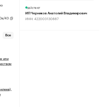
по
ДЕЙСТВУЕТ
ИП Черников Анатолий Владимирович
80а/43
ИНН: 422003130887
Все
м или
еством
илеев),
е