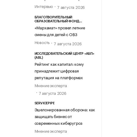
Интервью
7 августа 2026
БЛАГОТВОРИТЕЛЬНЫЙ
ОБРАЗОВАТЕЛЬНЫЙ ФОНД
«МАРХАМАТ»
«Мархамат» провел летние
смены для детей с ОВЗ
Новость
7 августа 2026
ИССЛЕДОВАТЕЛЬСКИЙ ЦЕНТР «АБП»
(ABL)
Рейтинг как капитал: кому
принадлежит цифровая
репутация на платформах
Мнение эксперта
7 августа 2026
SERVICEPIPE
Эшелонированная оборона: как
защищать бизнес от
современных киберугроз
Мнение эксперта