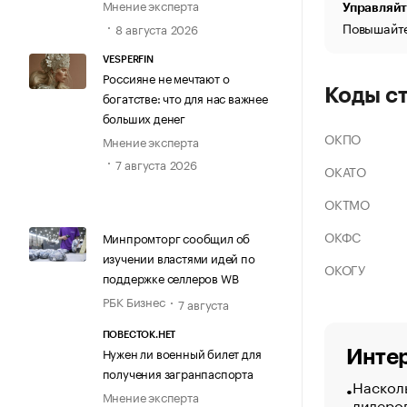
Мнение эксперта
Управляйт
Повышайте
8 августа 2026
VESPERFIN
Россияне не мечтают о
Коды с
богатстве: что для нас важнее
больших денег
ОКПО
Мнение эксперта
7 августа 2026
ОКАТО
ОКТМО
ОКФС
Минпромторг сообщил об
изучении властями идей по
ОКОГУ
поддержке селлеров WB
РБК Бизнес
7 августа
ПОВЕСТОК.НЕТ
Нужен ли военный билет для
Интер
получения загранпаспорта
Насколь
Мнение эксперта
лидеро