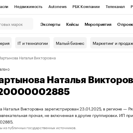
асли
Недвижимость
Autonews
РБК Компании
Телеканал
Р
К Курсы
РБК Life
Тренды
Визионеры
Национальные проекты
Эксперты
Кейсы
Мероприятия
О прое
онный клуб
Исследования
Кредитные рейтинги
Франшизы
Г
терия
IT и технологии
Малый бизнес
Маркетинг и прода
Проверка контрагентов
Политика
Экономика
Бизнес
артынова Наталья Викторовна
ы
ВЛЕНО
артынова Наталья Викторо
20000002885
 Наталья Викторовна зарегистрирован 23.01.2025, в регионе — Ря
влекательная прочая, не включенная в другие группировки. ИП п
02885.
ы из публичных государственных источников.