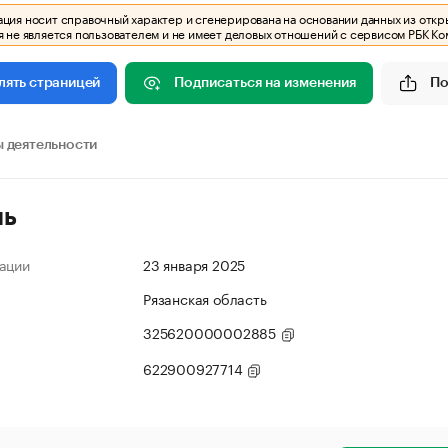
ия носит справочный характер и сгенерирована на основании данных из откр
 не является пользователем и не имеет деловых отношений с сервисом РБК Ко
Подписаться на изменения
По
лять страницей
 деятельности
ль
ации
23 января 2025
Рязанская область
325620000002885
622900927714