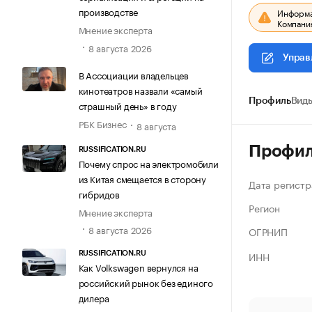
производстве
Информац
Компания
Мнение эксперта
8 августа 2026
Управ
В Ассоциации владельцев
кинотеатров назвали «самый
Профиль
Виды
страшный день» в году
РБК Бизнес
8 августа
Профи
RUSSIFICATION.RU
Почему спрос на электромобили
из Китая смещается в сторону
Дата регистр
гибридов
Регион
Мнение эксперта
8 августа 2026
ОГРНИП
ИНН
RUSSIFICATION.RU
Как Volkswagen вернулся на
российский рынок без единого
дилера