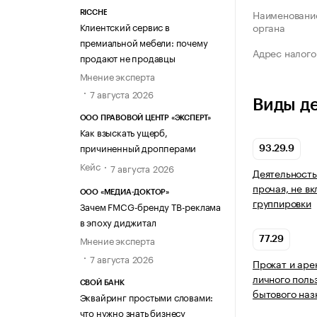
Наименование
RICCHE
Клиентский сервис в
органа
премиальной мебели: почему
Адрес налого
продают не продавцы
Мнение эксперта
7 августа 2026
Виды д
ООО ПРАВОВОЙ ЦЕНТР «ЭКСПЕРТ»
Как взыскать ущерб,
причиненный дропперами
93.29.9
Кейс
7 августа 2026
Деятельность
прочая, не в
ООО «МЕДИА-ДОКТОР»
группировки
Зачем FMCG-бренду ТВ-реклама
в эпоху диджитал
Мнение эксперта
77.29
7 августа 2026
Прокат и аре
личного поль
СВОЙ БАНК
бытового наз
Эквайринг простыми словами:
что нужно знать бизнесу