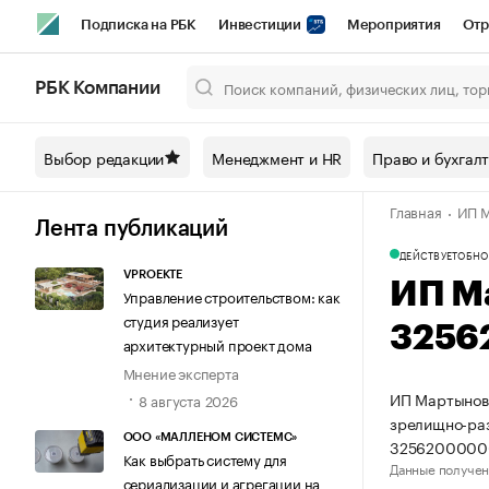
Подписка на РБК
Инвестиции
Мероприятия
Отр
Спорт
Школа управления РБК
РБК Образование
РБ
РБК Компании
Город
Стиль
Крипто
РБК Бизнес-среда
Дискусси
Выбор редакции
Менеджмент и HR
Право и бухгал
Спецпроекты СПб
Конференции СПб
Спецпроекты
Главная
ИП М
Технологии и медиа
Финансы
Рынок наличной валют
Лента публикаций
ДЕЙСТВУЕТ
ОБНО
VPROEKTE
ИП М
Управление строительством: как
студия реализует
3256
архитектурный проект дома
Мнение эксперта
ИП Мартынова
8 августа 2026
зрелищно-раз
ООО «МАЛЛЕНОМ СИСТЕМС»
3256200000
Как выбрать систему для
Данные получен
сериализации и агрегации на