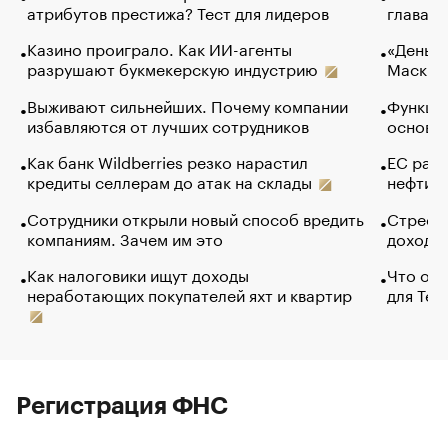
атрибутов престижа? Тест для лидеров
глава к
Казино проиграло. Как ИИ-агенты
«Деньги
разрушают букмекерскую индустрию
Маск в 
Выживают сильнейших. Почему компании
Функции
избавляются от лучших сотрудников
основ э
Как банк Wildberries резко нарастил
ЕС раз
кредиты селлерам до атак на склады
нефти —
Сотрудники открыли новый способ вредить
Стресс 
компаниям. Зачем им это
доходов
Как налоговики ищут доходы
Что обв
неработающих покупателей яхт и квартир
для Tel
Регистрация ФНС