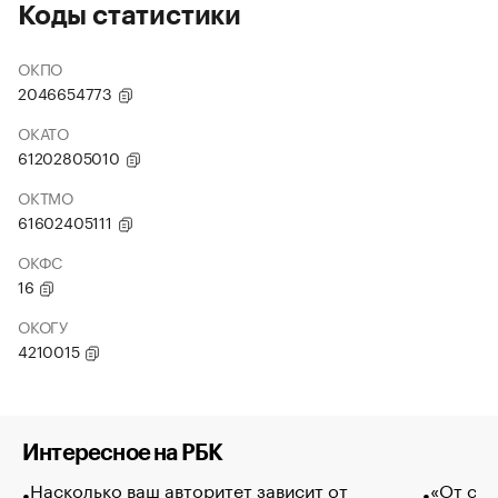
Коды статистики
ОКПО
2046654773
ОКАТО
61202805010
ОКТМО
61602405111
ОКФС
16
ОКОГУ
4210015
Интересное на РБК
Насколько ваш авторитет зависит от
«От спо