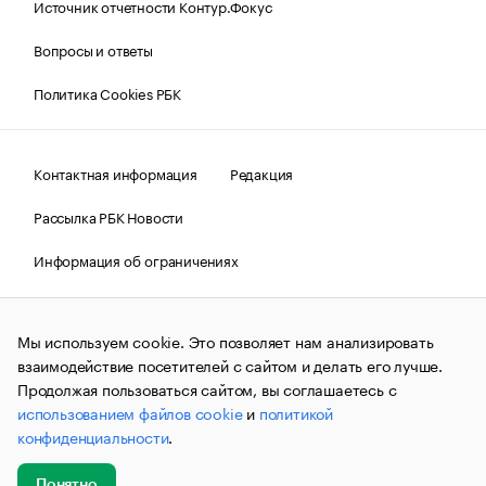
Источник отчетности Контур.Фокус
Вопросы и ответы
Политика Cookies РБК
Контактная информация
Редакция
Рассылка РБК Новости
Информация об ограничениях
Правовая информация
О соблюдении авторских прав
Мы используем cookie. Это позволяет нам анализировать
© АО «РОСБИЗНЕСКОНСАЛТИНГ»,
1995–2026.
Сообщения
и материалы информационного агентства «РБК»
взаимодействие посетителей с сайтом и делать его лучше.
(зарегистрировано Федеральной службой по надзору в сфере
Продолжая пользоваться сайтом, вы соглашаетесь с
связи, информационных технологий и массовых
использованием файлов cookie
и
политикой
коммуникаций (Роскомнадзор) 09.12.2015 за номером ИА
№ФС77-63848) сопровождаются пометкой «РБК». Отдельные
конфиденциальности
.
публикации могут содержать информацию,
не предназначенную для пользователей
до 18 лет.
companycardsfeedback@rbc.ru
Понятно