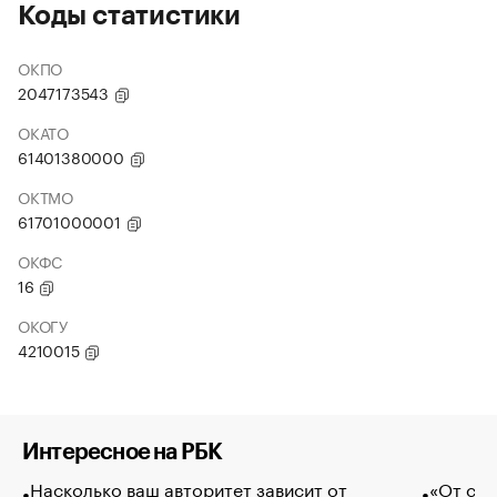
Коды статистики
ОКПО
2047173543
ОКАТО
61401380000
ОКТМО
61701000001
ОКФС
16
ОКОГУ
4210015
Интересное на РБК
Насколько ваш авторитет зависит от
«От спо