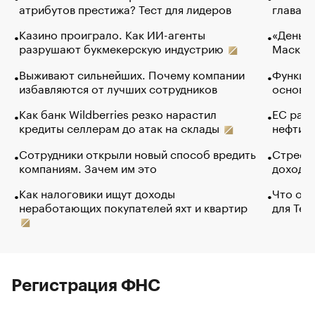
атрибутов престижа? Тест для лидеров
глава к
Казино проиграло. Как ИИ-агенты
«Деньги
разрушают букмекерскую индустрию
Маск в 
Выживают сильнейших. Почему компании
Функции
избавляются от лучших сотрудников
основ э
Как банк Wildberries резко нарастил
ЕС раз
кредиты селлерам до атак на склады
нефти —
Сотрудники открыли новый способ вредить
Стресс 
компаниям. Зачем им это
доходов
Как налоговики ищут доходы
Что обв
неработающих покупателей яхт и квартир
для Tel
Регистрация ФНС