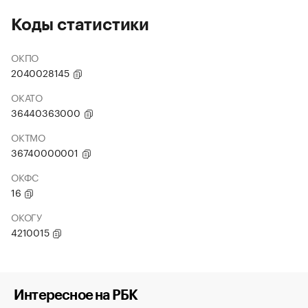
Коды статистики
ОКПО
2040028145
ОКАТО
36440363000
ОКТМО
36740000001
ОКФС
16
ОКОГУ
4210015
Интересное на РБК