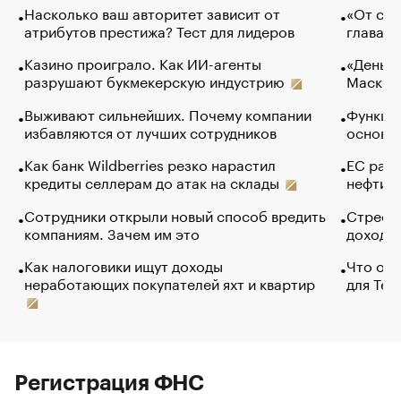
Насколько ваш авторитет зависит от
«От спо
атрибутов престижа? Тест для лидеров
глава к
Казино проиграло. Как ИИ-агенты
«Деньги
разрушают букмекерскую индустрию
Маск в 
Выживают сильнейших. Почему компании
Функции
избавляются от лучших сотрудников
основ э
Как банк Wildberries резко нарастил
ЕС раз
кредиты селлерам до атак на склады
нефти —
Сотрудники открыли новый способ вредить
Стресс 
компаниям. Зачем им это
доходов
Как налоговики ищут доходы
Что обв
неработающих покупателей яхт и квартир
для Tel
Регистрация ФНС