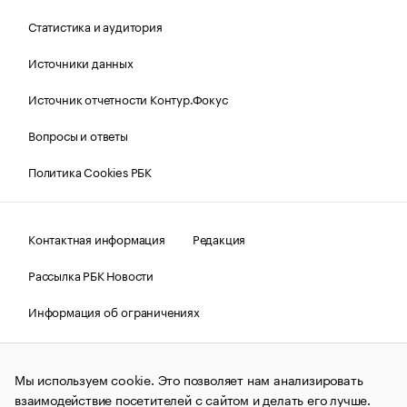
Статистика и аудитория
Источники данных
Источник отчетности Контур.Фокус
Вопросы и ответы
Политика Cookies РБК
Контактная информация
Редакция
Рассылка РБК Новости
Информация об ограничениях
Правовая информация
О соблюдении авторских прав
Мы используем cookie. Это позволяет нам анализировать
© АО «РОСБИЗНЕСКОНСАЛТИНГ»,
1995–2026.
Сообщения
и материалы информационного агентства «РБК»
взаимодействие посетителей с сайтом и делать его лучше.