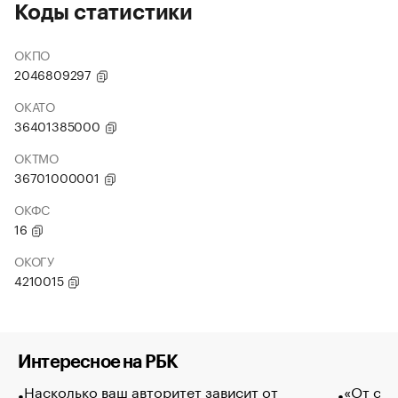
Коды статистики
ОКПО
2046809297
ОКАТО
36401385000
ОКТМО
36701000001
ОКФС
16
ОКОГУ
4210015
Интересное на РБК
Насколько ваш авторитет зависит от
«От спо