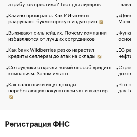
атрибутов престижа? Тест для лидеров
глава к
Казино проиграло. Как ИИ-агенты
«Деньги
разрушают букмекерскую индустрию
Маск в 
Выживают сильнейших. Почему компании
Функции
избавляются от лучших сотрудников
основ э
Как банк Wildberries резко нарастил
ЕС раз
кредиты селлерам до атак на склады
нефти —
Сотрудники открыли новый способ вредить
Стресс 
компаниям. Зачем им это
доходов
Как налоговики ищут доходы
Что обв
неработающих покупателей яхт и квартир
для Tel
Регистрация ФНС