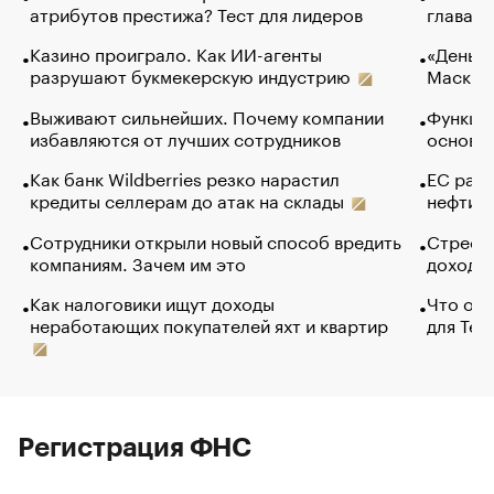
атрибутов престижа? Тест для лидеров
глава к
Казино проиграло. Как ИИ-агенты
«Деньги
разрушают букмекерскую индустрию
Маск в 
Выживают сильнейших. Почему компании
Функции
избавляются от лучших сотрудников
основ э
Как банк Wildberries резко нарастил
ЕС раз
кредиты селлерам до атак на склады
нефти —
Сотрудники открыли новый способ вредить
Стресс 
компаниям. Зачем им это
доходов
Как налоговики ищут доходы
Что обв
неработающих покупателей яхт и квартир
для Tel
Регистрация ФНС