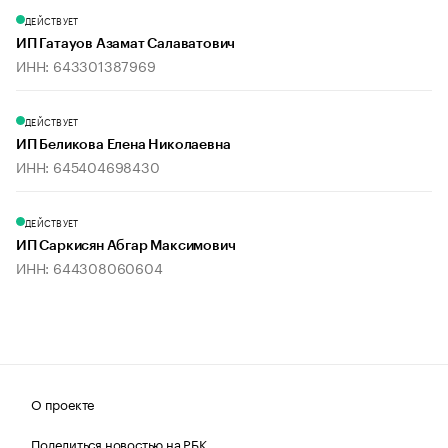
ДЕЙСТВУЕТ
ИП Гатауов Азамат Салаватович
ИНН: 643301387969
ДЕЙСТВУЕТ
ИП Беликова Елена Николаевна
ИНН: 645404698430
ДЕЙСТВУЕТ
ИП Саркисян Абгар Максимович
ИНН: 644308060604
О проекте
Поделиться новостью на РБК