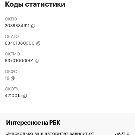
Коды статистики
ОКПО
2038834911
ОКАТО
63401380000
ОКТМО
63701000001
ОКФС
16
ОКОГУ
4210015
Интересное на РБК
Насколько ваш авторитет зависит от
«От спо