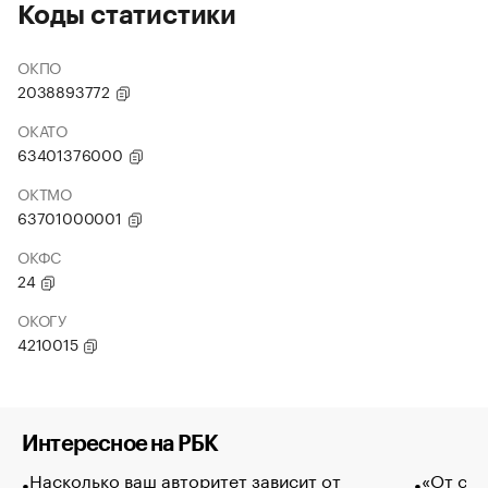
Коды статистики
ОКПО
2038893772
ОКАТО
63401376000
ОКТМО
63701000001
ОКФС
24
ОКОГУ
4210015
Интересное на РБК
Насколько ваш авторитет зависит от
«От спо