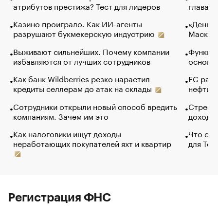
атрибутов престижа? Тест для лидеров
глава к
Казино проиграло. Как ИИ-агенты
«Деньги
разрушают букмекерскую индустрию
Маск в 
Выживают сильнейших. Почему компании
Функции
избавляются от лучших сотрудников
основ э
Как банк Wildberries резко нарастил
ЕС раз
кредиты селлерам до атак на склады
нефти —
Сотрудники открыли новый способ вредить
Стресс 
компаниям. Зачем им это
доходов
Как налоговики ищут доходы
Что обв
неработающих покупателей яхт и квартир
для Tel
Регистрация ФНС