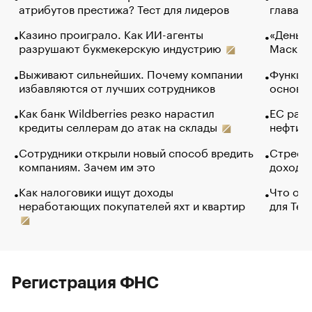
атрибутов престижа? Тест для лидеров
глава к
Казино проиграло. Как ИИ-агенты
«Деньги
разрушают букмекерскую индустрию
Маск в 
Выживают сильнейших. Почему компании
Функции
избавляются от лучших сотрудников
основ э
Как банк Wildberries резко нарастил
ЕС раз
кредиты селлерам до атак на склады
нефти —
Сотрудники открыли новый способ вредить
Стресс 
компаниям. Зачем им это
доходов
Как налоговики ищут доходы
Что обв
неработающих покупателей яхт и квартир
для Tel
Регистрация ФНС