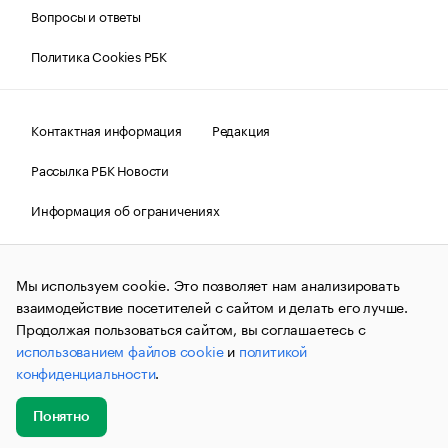
Вопросы и ответы
Политика Cookies РБК
Контактная информация
Редакция
Рассылка РБК Новости
Информация об ограничениях
Правовая информация
О соблюдении авторских прав
Мы используем cookie. Это позволяет нам анализировать
© АО «РОСБИЗНЕСКОНСАЛТИНГ»,
1995–2026.
Сообщения
и материалы информационного агентства «РБК»
взаимодействие посетителей с сайтом и делать его лучше.
(зарегистрировано Федеральной службой по надзору в сфере
Продолжая пользоваться сайтом, вы соглашаетесь с
связи, информационных технологий и массовых
использованием файлов cookie
и
политикой
коммуникаций (Роскомнадзор) 09.12.2015 за номером ИА
№ФС77-63848) сопровождаются пометкой «РБК». Отдельные
конфиденциальности
.
публикации могут содержать информацию,
не предназначенную для пользователей
до 18 лет.
companycardsfeedback@rbc.ru
Понятно
Добавить