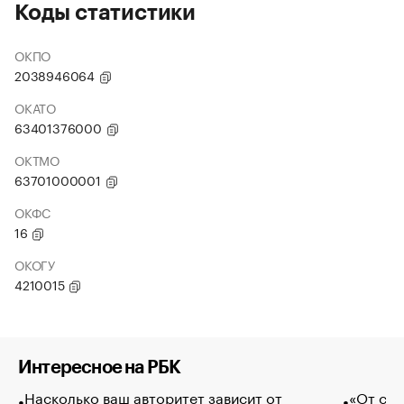
Коды статистики
ОКПО
2038946064
ОКАТО
63401376000
ОКТМО
63701000001
ОКФС
16
ОКОГУ
4210015
Интересное на РБК
Насколько ваш авторитет зависит от
«От спо