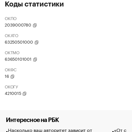
Коды статистики
ОКПО
2039000780
ОКАТО
63250501000
ОКТМО
63650101001
ОКФС
16
ОКОГУ
4210015
Интересное на РБК
Насколько ваш авторитет зависит от
«От спо