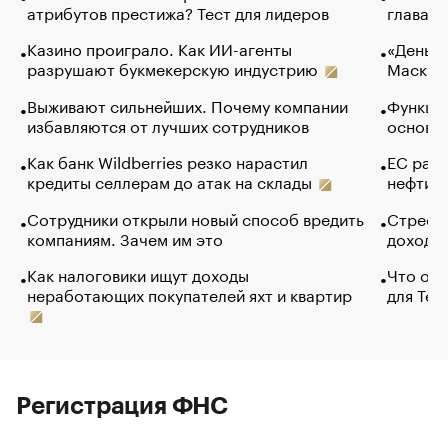
атрибутов престижа? Тест для лидеров
глава к
Казино проиграло. Как ИИ-агенты
«Деньги
разрушают букмекерскую индустрию
Маск в 
Выживают сильнейших. Почему компании
Функции
избавляются от лучших сотрудников
основ э
Как банк Wildberries резко нарастил
ЕС раз
кредиты селлерам до атак на склады
нефти —
Сотрудники открыли новый способ вредить
Стресс 
компаниям. Зачем им это
доходов
Как налоговики ищут доходы
Что обв
неработающих покупателей яхт и квартир
для Tel
Регистрация ФНС