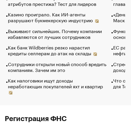
атрибутов престижа? Тест для лидеров
глава к
Казино проиграло. Как ИИ-агенты
«Деньги
разрушают букмекерскую индустрию
Маск в 
Выживают сильнейших. Почему компании
Функции
избавляются от лучших сотрудников
основ э
Как банк Wildberries резко нарастил
ЕС раз
кредиты селлерам до атак на склады
нефти —
Сотрудники открыли новый способ вредить
Стресс 
компаниям. Зачем им это
доходов
Как налоговики ищут доходы
Что обв
неработающих покупателей яхт и квартир
для Tel
Регистрация ФНС