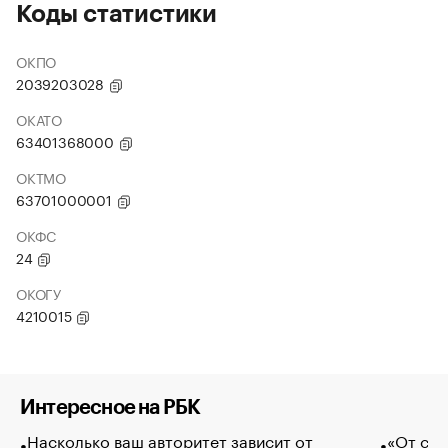
Коды статистики
ОКПО
2039203028
ОКАТО
63401368000
ОКТМО
63701000001
ОКФС
24
ОКОГУ
4210015
Интересное на РБК
Насколько ваш авторитет зависит от
«От спо