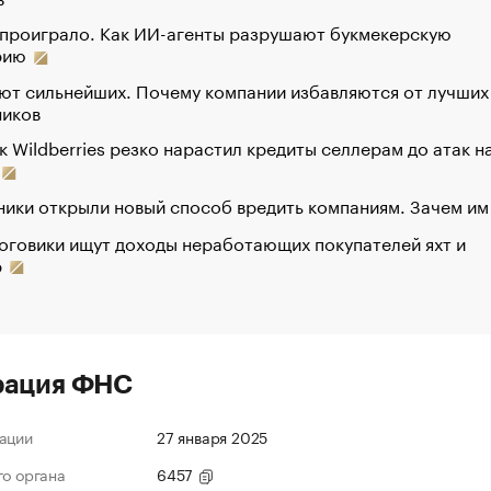
 проиграло. Как ИИ-агенты разрушают букмекерскую
рию
ют сильнейших. Почему компании избавляются от лучших
ников
к Wildberries резко нарастил кредиты селлерам до атак н
ики открыли новый способ вредить компаниям. Зачем им
оговики ищут доходы неработающих покупателей яхт и
р
рация ФНС
ации
27 января 2025
го органа
6457