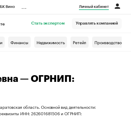
...
БК Вино
Личный кабинет
Стать экспертом
Управлять компанией
кте
азета
жи
Финансы
Недвижимость
Ретейл
Производство
евна — ОГРНИП:
аратовская область. Основной вид деятельности:
ы реквизиты ИНН: 262601681506 и ОГРНИП: