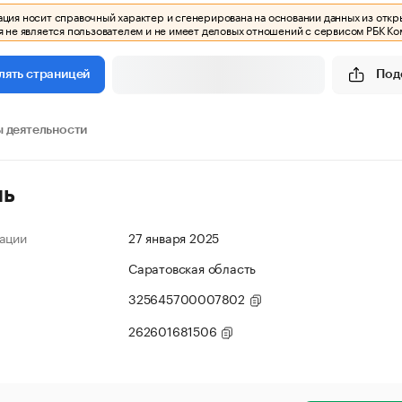
ия носит справочный характер и сгенерирована на основании данных из откр
 не является пользователем и не имеет деловых отношений с сервисом РБК Ко
Под
лять страницей
 деятельности
ль
ации
27 января 2025
Саратовская область
325645700007802
262601681506