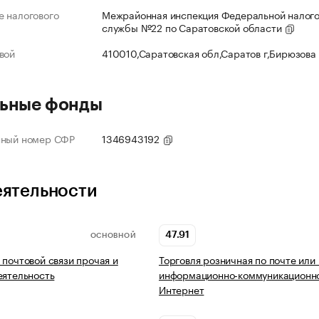
 налогового
Межрайонная инспекция Федеральной налог
службы №22 по Саратовской области
вой
410010,Саратовская обл,Саратов г,Бирюзова
ьные фонды
нный номер СФР
1346943192
еятельности
47.91
ОСНОВНОЙ
 почтовой связи прочая и
Торговля розничная по почте или
еятельность
информационно-коммуникационно
Интернет