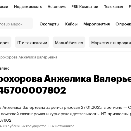
асли
Недвижимость
Autonews
РБК Компании
Телеканал
Р
К Курсы
РБК Life
Тренды
Визионеры
Национальные проекты
Эксперты
Кейсы
Мероприятия
О прое
онный клуб
Исследования
Кредитные рейтинги
Франшизы
Г
терия
IT и технологии
Малый бизнес
Маркетинг и прода
Проверка контрагентов
Политика
Экономика
Бизнес
рохорова Анжелика Валерьевна
ы
ВЛЕНО
рохорова Анжелика Валерь
45700007802
 Анжелика Валерьевна зарегистрирован 27.01.2025, в регионе — С
 почтовой связи прочая и курьерская деятельность. ИП присвоен
07802.
ы из публичных государственных источников.