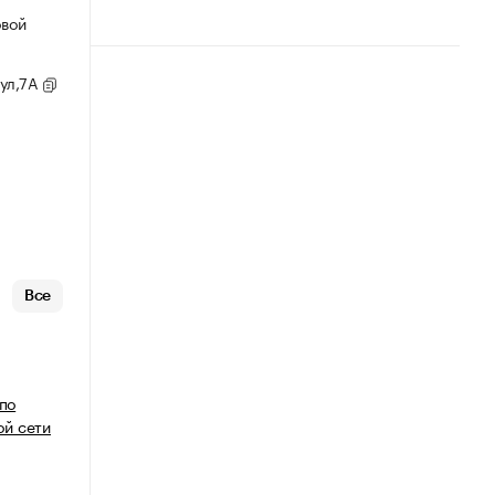
овой
 ул,7А
Все
 по
й сети