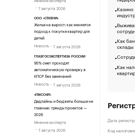
Мнение эксперта
7 августа 2026
Казино
индуст
ООО «СТАВНИ»
Выжива
Жилье на вырост: как меняется
сотруд
подход к покупке квартир для
детей
Как бан
Новость
склады
7 августа 2026
Сотрудн
ГЛАВГОСЭКСПЕРТИЗА РОССИИ
95% смет проходят
Как нал
автоматическую проверку в
кварти
КПСР без замечаний
Новость
7 августа 2026
«ПМСОФТ»
Дедлайны и бюджеты больше не
Регист
главные: тренды проектов —
2026
Дата регистр
Мнение эксперта
7 августа 2026
Код налогово