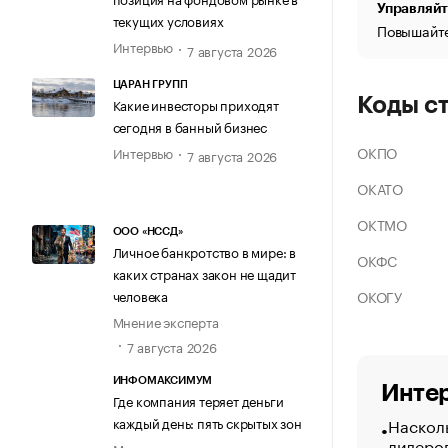
Управляйт
текущих условиях
Повышайте
Интервью
7 августа 2026
ЦАРАН ГРУПП
Коды с
Какие инвесторы приходят
сегодня в банный бизнес
ОКПО
Интервью
7 августа 2026
ОКАТО
ОКТМО
ООО «НССД»
Личное банкротство в мире: в
ОКФС
каких странах закон не щадит
ОКОГУ
человека
Мнение эксперта
7 августа 2026
ИНФОМАКСИМУМ
Интер
Где компания теряет деньги
Насколь
каждый день: пять скрытых зон
лидеро