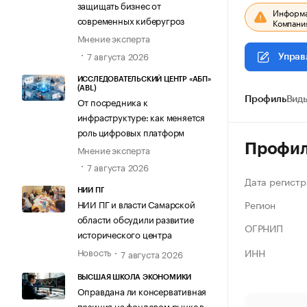
защищать бизнес от
Информац
современных киберугроз
Компания
Мнение эксперта
7 августа 2026
Управ
ИССЛЕДОВАТЕЛЬСКИЙ ЦЕНТР «АБП»
(ABL)
От посредника к
Профиль
Виды
инфраструктуре: как меняется
роль цифровых платформ
Профи
Мнение эксперта
7 августа 2026
Дата регистр
НИИ ПГ
Регион
НИИ ПГ и власти Самарской
области обсудили развитие
ОГРНИП
исторического центра
ИНН
Новость
7 августа 2026
ВЫСШАЯ ШКОЛА ЭКОНОМИКИ
Оправдана ли консервативная
позиция на фондовом рынке в