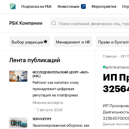
Подписка на РБК
Инвестиции
Мероприятия
Отр
Спорт
Школа управления РБК
РБК Образование
РБ
РБК Компании
Город
Стиль
Крипто
РБК Бизнес-среда
Дискусси
Выбор редакции
Менеджмент и HR
Право и бухгал
Спецпроекты СПб
Конференции СПб
Спецпроекты
Главная
ИП П
Технологии и медиа
Финансы
Рынок наличной валют
Лента публикаций
ДЕЙСТВУЕТ
ОБНО
ИССЛЕДОВАТЕЛЬСКИЙ ЦЕНТР «АБП»
ИП П
(ABL)
Рейтинг как капитал: кому
3256
принадлежит цифровая
репутация на платформах
Мнение эксперта
ИП Прохорова
7 августа 2026
Деятельность
3256457000
SERVICEPIPE
Данные получен
Эшелонированная оборона: как