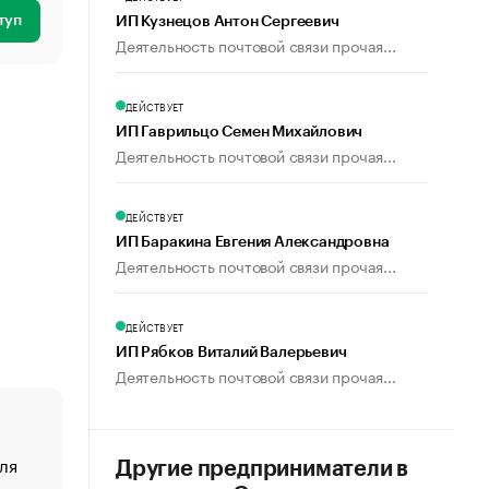
туп
ИП Кузнецов Антон Сергеевич
Деятельность почтовой связи прочая...
ДЕЙСТВУЕТ
ИП Гаврильцо Семен Михайлович
Деятельность почтовой связи прочая...
ДЕЙСТВУЕТ
ИП Баракина Евгения Александровна
Деятельность почтовой связи прочая...
ДЕЙСТВУЕТ
ИП Рябков Виталий Валерьевич
Деятельность почтовой связи прочая...
ля
«От спорта тело стареет иначе». Как живет глава ко
Другие предприниматели в
создавшей GTA