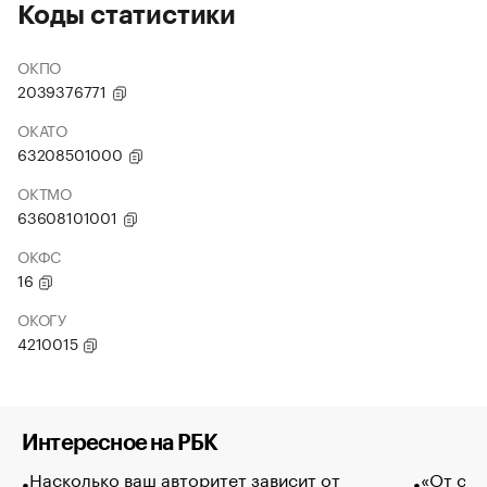
Коды статистики
ОКПО
2039376771
ОКАТО
63208501000
ОКТМО
63608101001
ОКФС
16
ОКОГУ
4210015
Интересное на РБК
Насколько ваш авторитет зависит от
«От спо