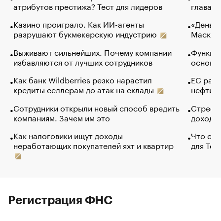
атрибутов престижа? Тест для лидеров
глава к
Казино проиграло. Как ИИ-агенты
«Деньги
разрушают букмекерскую индустрию
Маск в 
Выживают сильнейших. Почему компании
Функции
избавляются от лучших сотрудников
основ э
Как банк Wildberries резко нарастил
ЕС раз
кредиты селлерам до атак на склады
нефти —
Сотрудники открыли новый способ вредить
Стресс 
компаниям. Зачем им это
доходов
Как налоговики ищут доходы
Что обв
неработающих покупателей яхт и квартир
для Tel
Регистрация ФНС