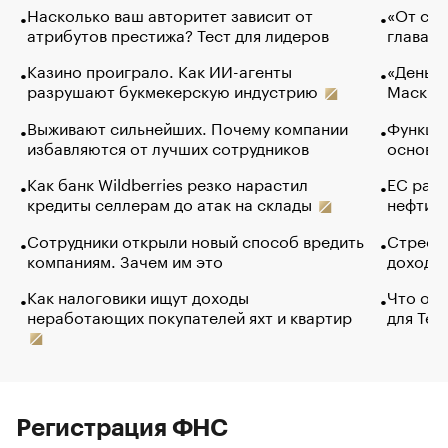
Насколько ваш авторитет зависит от
«От спо
атрибутов престижа? Тест для лидеров
глава к
Казино проиграло. Как ИИ-агенты
«Деньги
разрушают букмекерскую индустрию
Маск в 
Выживают сильнейших. Почему компании
Функции
избавляются от лучших сотрудников
основ э
Как банк Wildberries резко нарастил
ЕС раз
кредиты селлерам до атак на склады
нефти —
Сотрудники открыли новый способ вредить
Стресс 
компаниям. Зачем им это
доходов
Как налоговики ищут доходы
Что обв
неработающих покупателей яхт и квартир
для Tel
Регистрация ФНС