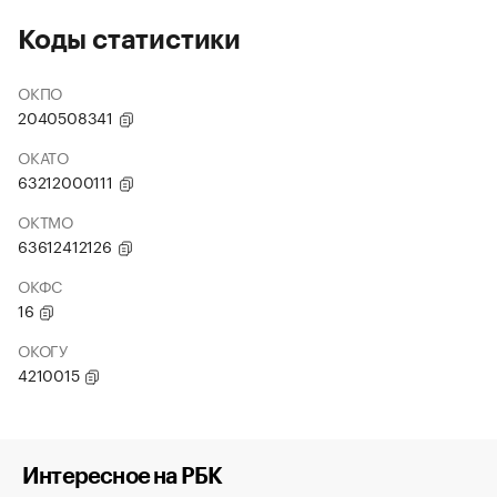
Коды статистики
ОКПО
2040508341
ОКАТО
63212000111
ОКТМО
63612412126
ОКФС
16
ОКОГУ
4210015
Интересное на РБК