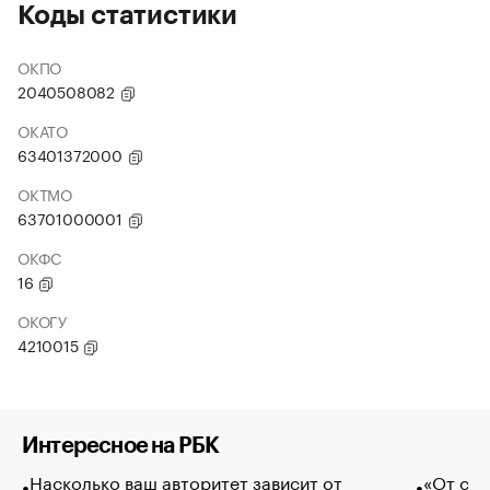
Коды статистики
ОКПО
2040508082
ОКАТО
63401372000
ОКТМО
63701000001
ОКФС
16
ОКОГУ
4210015
Интересное на РБК
Насколько ваш авторитет зависит от
«От спо