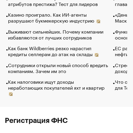
атрибутов престижа? Тест для лидеров
глава к
Казино проиграло. Как ИИ-агенты
«Деньги
разрушают букмекерскую индустрию
Маск в 
Выживают сильнейших. Почему компании
Функции
избавляются от лучших сотрудников
основ э
Как банк Wildberries резко нарастил
ЕС раз
кредиты селлерам до атак на склады
нефти —
Сотрудники открыли новый способ вредить
Стресс 
компаниям. Зачем им это
доходов
Как налоговики ищут доходы
Что обв
неработающих покупателей яхт и квартир
для Tel
Регистрация ФНС