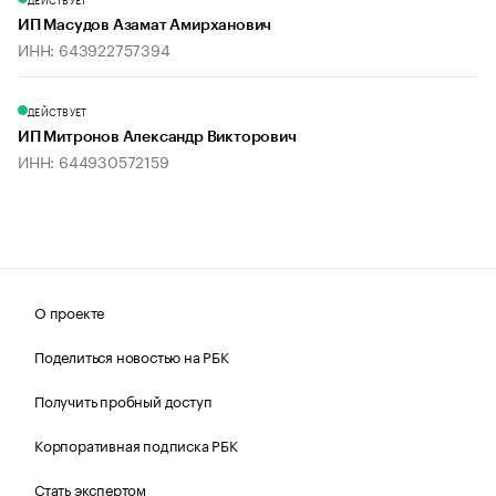
ИП Масудов Азамат Амирханович
ИНН: 643922757394
ДЕЙСТВУЕТ
ИП Митронов Александр Викторович
ИНН: 644930572159
О проекте
Поделиться новостью на РБК
Получить пробный доступ
Корпоративная подписка РБК
Стать экспертом