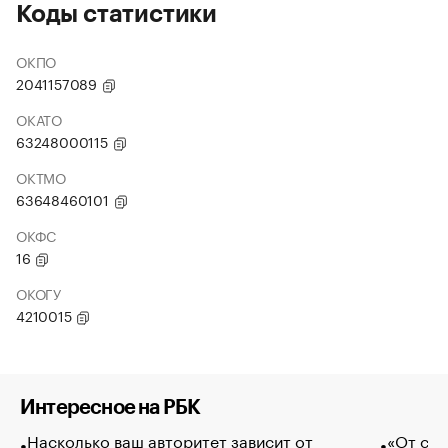
Коды статистики
ОКПО
2041157089
ОКАТО
63248000115
ОКТМО
63648460101
ОКФС
16
ОКОГУ
4210015
Интересное на РБК
Насколько ваш авторитет зависит от
«От спо