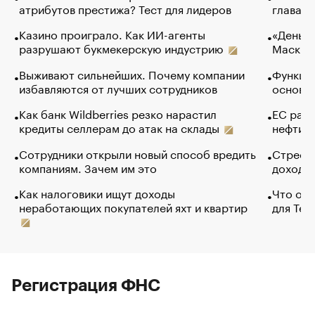
атрибутов престижа? Тест для лидеров
глава к
Казино проиграло. Как ИИ-агенты
«Деньги
разрушают букмекерскую индустрию
Маск в 
Выживают сильнейших. Почему компании
Функции
избавляются от лучших сотрудников
основ э
Как банк Wildberries резко нарастил
ЕС раз
кредиты селлерам до атак на склады
нефти —
Сотрудники открыли новый способ вредить
Стресс 
компаниям. Зачем им это
доходов
Как налоговики ищут доходы
Что обв
неработающих покупателей яхт и квартир
для Tel
Регистрация ФНС