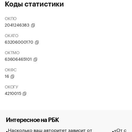
Коды статистики
ОКПО
2041246383
ОКАТО
63206000170
ОКТМО
63606465101
ОКФС
16
ОКОГУ
4210015
Интересное на РБК
Насколько ваш авторитет зависит от
«От спо