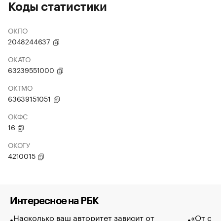
Коды статистики
ОКПО
2048244637
ОКАТО
63239551000
ОКТМО
63639151051
ОКФС
16
ОКОГУ
4210015
Интересное на РБК
Насколько ваш авторитет зависит от
«От спо