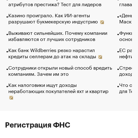
атрибутов престижа? Тест для лидеров
глава к
Казино проиграло. Как ИИ-агенты
«Деньги
разрушают букмекерскую индустрию
Маск в 
Выживают сильнейших. Почему компании
Функции
избавляются от лучших сотрудников
основ э
Как банк Wildberries резко нарастил
ЕС раз
кредиты селлерам до атак на склады
нефти —
Сотрудники открыли новый способ вредить
Стресс 
компаниям. Зачем им это
доходов
Как налоговики ищут доходы
Что обв
неработающих покупателей яхт и квартир
для Tel
Регистрация ФНС