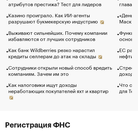
атрибутов престижа? Тест для лидеров
глава к
Казино проиграло. Как ИИ-агенты
«Деньги
разрушают букмекерскую индустрию
Маск в 
Выживают сильнейших. Почему компании
Функции
избавляются от лучших сотрудников
основ э
Как банк Wildberries резко нарастил
ЕС раз
кредиты селлерам до атак на склады
нефти —
Сотрудники открыли новый способ вредить
Стресс 
компаниям. Зачем им это
доходов
Как налоговики ищут доходы
Что обв
неработающих покупателей яхт и квартир
для Tel
Регистрация ФНС