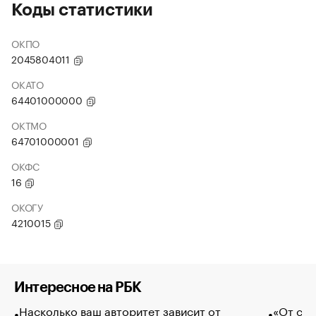
Коды статистики
ОКПО
2045804011
ОКАТО
64401000000
ОКТМО
64701000001
ОКФС
16
ОКОГУ
4210015
Интересное на РБК
Насколько ваш авторитет зависит от
«От спо