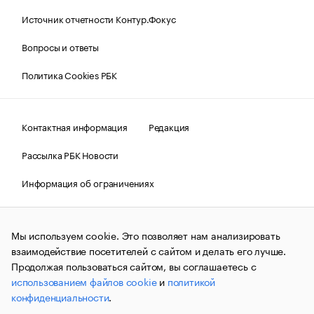
Источник отчетности Контур.Фокус
Вопросы и ответы
Политика Cookies РБК
Контактная информация
Редакция
Рассылка РБК Новости
Информация об ограничениях
Правовая информация
О соблюдении авторских прав
Мы используем cookie. Это позволяет нам анализировать
© АО «РОСБИЗНЕСКОНСАЛТИНГ»,
1995–2026.
Сообщения
и материалы информационного агентства «РБК»
взаимодействие посетителей с сайтом и делать его лучше.
(зарегистрировано Федеральной службой по надзору в сфере
Продолжая пользоваться сайтом, вы соглашаетесь с
связи, информационных технологий и массовых
использованием файлов cookie
и
политикой
коммуникаций (Роскомнадзор) 09.12.2015 за номером ИА
№ФС77-63848) сопровождаются пометкой «РБК». Отдельные
конфиденциальности
.
публикации могут содержать информацию,