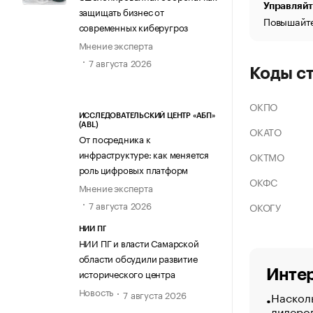
Управляйт
защищать бизнес от
Повышайте
современных киберугроз
Мнение эксперта
7 августа 2026
Коды с
ОКПО
ИССЛЕДОВАТЕЛЬСКИЙ ЦЕНТР «АБП»
(ABL)
ОКАТО
От посредника к
инфраструктуре: как меняется
ОКТМО
роль цифровых платформ
ОКФС
Мнение эксперта
7 августа 2026
ОКОГУ
НИИ ПГ
НИИ ПГ и власти Самарской
области обсудили развитие
Интер
исторического центра
Новость
7 августа 2026
Насколь
лидеро