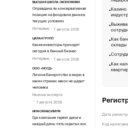
ВЫСШАЯ ШКОЛА ЭКОНОМИКИ
Казино
Оправдана ли консервативная
индуст
позиция на фондовом рынке в
текущих условиях
Выжива
Интервью
сотруд
7 августа 2026
Как бан
ЦАРАН ГРУПП
склады
Какие инвесторы приходят
сегодня в банный бизнес
Сотрудн
Интервью
7 августа 2026
Как нал
кварти
ООО «НССД»
Личное банкротство в мире: в
каких странах закон не щадит
человека
Мнение эксперта
Регист
7 августа 2026
ИНФОМАКСИМУМ
Дата регистр
Где компания теряет деньги
каждый день: пять скрытых зон
Код налогово