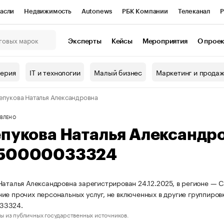
асли
Недвижимость
Autonews
РБК Компании
Телеканал
Р
К Курсы
РБК Life
Тренды
Визионеры
Национальные проекты
Эксперты
Кейсы
Мероприятия
О прое
онный клуб
Исследования
Кредитные рейтинги
Франшизы
Г
терия
IT и технологии
Малый бизнес
Маркетинг и прода
Проверка контрагентов
Политика
Экономика
Бизнес
епукова Наталья Александровна
ы
ВЛЕНО
епукова Наталья Александр
50000033324
Наталья Александровна зарегистрирован 24.12.2025, в регионе — С
ие прочих персональных услуг, не включенных в другие группир
33324.
ы из публичных государственных источников.