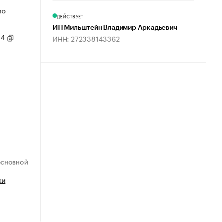
по
ДЕЙСТВУЕТ
ИП Мильштейн Владимир Аркадьевич
14
ИНН: 272338143362
ОСНОВНОЙ
ки