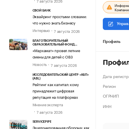
7 августа 2026
Информац
Компания
СВОЙ БАНК
Эквайринг простыми словами:
что нужно знать бизнесу
Управ
Интервью
7 августа 2026
БЛАГОТВОРИТЕЛЬНЫЙ
Профиль
ОБРАЗОВАТЕЛЬНЫЙ ФОНД
«МАРХАМАТ»
«Мархамат» провел летние
смены для детей с ОВЗ
Профи
Новость
7 августа 2026
Дата регистр
ИССЛЕДОВАТЕЛЬСКИЙ ЦЕНТР «АБП»
(ABL)
Рейтинг как капитал: кому
Регион
принадлежит цифровая
ОГРНИП
репутация на платформах
Мнение эксперта
ИНН
7 августа 2026
SERVICEPIPE
Эшелонированная оборона: как