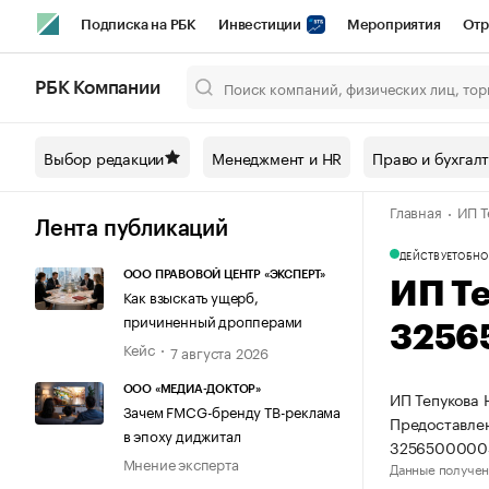
Подписка на РБК
Инвестиции
Мероприятия
Отр
Спорт
Школа управления РБК
РБК Образование
РБ
РБК Компании
Город
Стиль
Крипто
РБК Бизнес-среда
Дискусси
Выбор редакции
Менеджмент и HR
Право и бухгал
Спецпроекты СПб
Конференции СПб
Спецпроекты
Главная
ИП Т
Технологии и медиа
Финансы
Рынок наличной валют
Лента публикаций
ДЕЙСТВУЕТ
ОБНО
ООО ПРАВОВОЙ ЦЕНТР «ЭКСПЕРТ»
ИП Т
Как взыскать ущерб,
причиненный дропперами
3256
Кейс
7 августа 2026
ООО «МЕДИА-ДОКТОР»
ИП Тепукова 
Зачем FMCG-бренду ТВ-реклама
Предоставлен
в эпоху диджитал
3256500000
Мнение эксперта
Данные получен