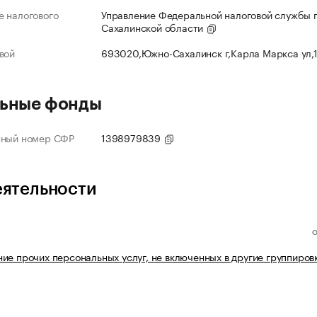
 налогового
Управление Федеральной налоговой службы 
Сахалинской области
вой
693020,Южно-Сахалинск г,Карла Маркса ул,
ьные фонды
нный номер СФР
1398979839
еятельности
ие прочих персональных услуг, не включенных в другие группиров