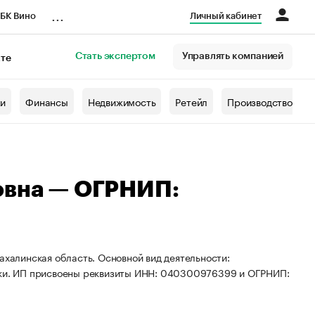
...
БК Вино
Личный кабинет
Стать экспертом
Управлять компанией
кте
азета
жи
Финансы
Недвижимость
Ретейл
Производство
овна — ОГРНИП:
ахалинская область. Основной вид деятельности:
овки. ИП присвоены реквизиты ИНН: 040300976399 и ОГРНИП: