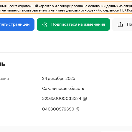
ия носит справочный характер и сгенерирована на основании данных из откр
 не является пользователем и не имеет деловых отношений с сервисом РБК Ко
Подписаться на изменения
По
лять страницей
ль
ации
24 декабря 2025
Сахалинская область
325650000033324
040300976399