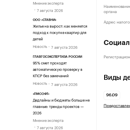
Мнение эксперта
Наименование
7 августа 2026
органа
ООО «СТАВНИ»
Адрес налого
Жилье на вырост: как меняется
подход к покупке квартир для
детей
Социал
Новость
7 августа 2026
Регистрацио
ГЛАВГОСЭКСПЕРТИЗА РОССИИ
95% смет проходят
автоматическую проверку в
КПСР без замечаний
Виды д
Новость
7 августа 2026
«ПМСОФТ»
96.09
Дедлайны и бюджеты больше не
Предоставлен
главные: тренды проектов —
2026
Мнение эксперта
7 августа 2026