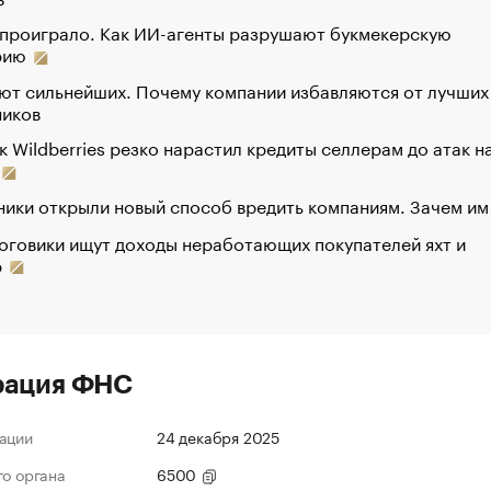
 проиграло. Как ИИ-агенты разрушают букмекерскую
рию
ют сильнейших. Почему компании избавляются от лучших
ников
к Wildberries резко нарастил кредиты селлерам до атак н
ики открыли новый способ вредить компаниям. Зачем им
оговики ищут доходы неработающих покупателей яхт и
р
рация ФНС
ации
24 декабря 2025
го органа
6500